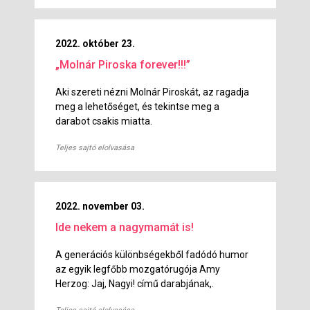
2022. október 23.
„Molnár Piroska forever!!!”
Aki szereti nézni Molnár Piroskát, az ragadja
meg a lehetőséget, és tekintse meg a
darabot csakis miatta.
Teljes sajtó elolvasása
2022. november 03.
Ide nekem a nagymamát is!
A generációs különbségekből fadódó humor
az egyik legfőbb mozgatórugója Amy
Herzog: Jaj, Nagyi! című darabjának,.