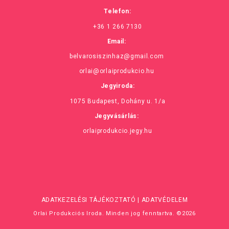
Telefon:
+36 1 266 7130
Email:
belvarosiszinhaz@gmail.com
orlai@orlaiprodukcio.hu
Jegyiroda:
1075 Budapest, Dohány u. 1/a
Jegyvásárlás:
orlaiprodukcio.jegy.hu
ADATKEZELÉSI TÁJÉKOZTATÓ
|
ADATVÉDELEM
Orlai Produkciós Iroda. Minden jog fenntartva. ©2026