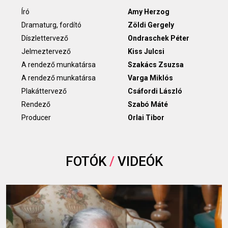
Író
Amy Herzog
Dramaturg, fordító
Zöldi Gergely
Díszlettervező
Ondraschek Péter
Jelmeztervező
Kiss Julcsi
A rendező munkatársa
Szakács Zsuzsa
A rendező munkatársa
Varga Miklós
Plakáttervező
Csáfordi László
Rendező
Szabó Máté
Producer
Orlai Tibor
FOTÓK
/
VIDEÓK