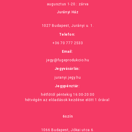
augusztus 1-20.: zárva
Jurányi Ház
1027 Budapest, Jurányi u. 1.
Telefon:
+36 70 777 2533
Email:
jegy@fugeprodukcio.hu
Jegyvásárlás:
juranyi.jegy.hu
Jegypénztár:
hétfőtől péntekig 16:00-20:00
hétvégén az előadások kezdése előtt 1 órával
6szín
1066 Budapest, Jókai utca 6.