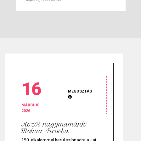
Teljes sajtó elolvasása
16
MEGOSZTÁS
MÁRCIUS
2026
Közös nagymamánk:
Molnár Piroska
150. alkalommal kerül színpadra a Jaj,