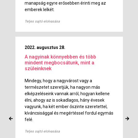
manapság egyre erősebben érinti meg az
emberek lelkét.
Teljes sajtó elolvasása
2022. augusztus 28.
A nagyinak könnyebben és több
mindent megbocsátunk, mint a
szüleinknek
Mindegy, hogy a nagyvárost vagy a
természetet szeretjük, ha nagyon más
elképzeléseink vannak arról, hogyan kellene
élni, ahogy az is sokadlagos, hány évesek
vagyunk, ha két ember őszinte szeretettel,
kíváncsisággal és megértéssel fordul egymás
felé.
Teljes sajtó elolvasása