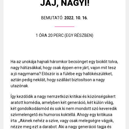
JAJ, NAGYI!
BEMUTATÓ:
2022. 10. 16.
1 ÓRA 20 PERC (EGY RÉSZBEN)
Ha az unokája hajnali háromkor becsönget egy biciklit tolva,
nagy hátizsákkal, hogy csak éppen erre járt, vajon mit tesz
a jó nagymama? Először is a fülébe egy hallókészüléket,
aztán pedig nekilát, hogy szállást biztosítson a nagy
utazónak.
Így kezdődik a nagy nemzetközi kritikai és közönségsikert
aratott komédia, amelyben két generáció, két külön világ,
két gondolkodásmód és sok ki nem mondott szó keveredik
szívmelengető és humoros koktéllá. Ahogy egy kritikusa
írta: „Akinek nehéz a szíve, vagy csak melegségre vágyik,
nézze meg ezt a darabot. Aki a nagy generáció tagja és