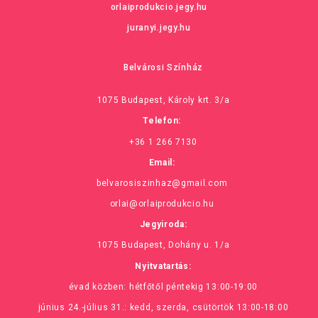
orlaiprodukcio.jegy.hu
juranyi.jegy.hu
Belvárosi Színház
1075 Budapest, Károly krt. 3/a
Telefon:
+36 1 266 7130
Email:
belvarosiszinhaz@gmail.com
orlai@orlaiprodukcio.hu
Jegyiroda:
1075 Budapest, Dohány u. 1/a
Nyitvatartás:
évad közben: hétfőtől péntekig 13:00-19:00
június 24.-július 31.: kedd, szerda, csütörtök 13:00-18:00