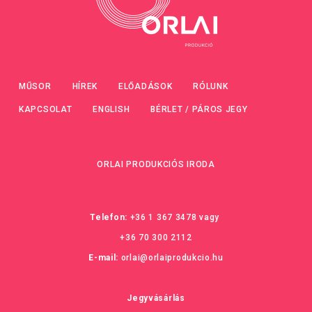
MŰSOR
HÍREK
ELŐADÁSOK
RÓLUNK
KAPCSOLAT
ENGLISH
BÉRLET / PÁROS JEGY
ORLAI PRODUKCIÓS IRODA
Telefon:
+36 1 367 3478
vagy
+36 70 300 2112
E-mail:
orlai@orlaiprodukcio.hu
Jegyvásárlás