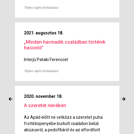
Teljes sajtó elolvasása
2021. augusztus 18.
„Minden harmadik családban történik
hasonló”
Interjú Pataki Ferenccel.
Teljes sajtó elolvasása
2020. november 18.
A szeretet nevében
Az Apád előtt ne vetkőzz a szeretet puha
frottírköpenyébe burkolt családon belüli
abúzusról, a pedofíliáról és az elfordított