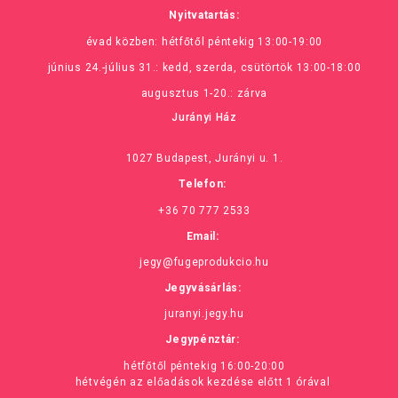
Nyitvatartás:
évad közben: hétfőtől péntekig 13:00-19:00
június 24.-július 31.: kedd, szerda, csütörtök 13:00-18:00
augusztus 1-20.: zárva
Jurányi Ház
1027 Budapest, Jurányi u. 1.
Telefon:
+36 70 777 2533
Email:
jegy@fugeprodukcio.hu
Jegyvásárlás:
juranyi.jegy.hu
Jegypénztár:
hétfőtől péntekig 16:00-20:00
hétvégén az előadások kezdése előtt 1 órával