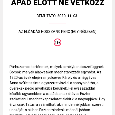
APÁD ELŐTT NE VETKŐZZ
BEMUTATÓ:
2020. 11. 03.
AZ ELŐADÁS HOSSZA 90 PERC (EGY RÉSZBEN)
18+
Párhuzamos történetek, melyek a mélyben összefüggnek.
Sorsok, melyek alapvetően meghatározzák egymást. Az
1920-as évek elején a nyolcéves Károly és a négyéves
Anna szüleit szinte egyszerre viszi el a spanyolnátha, a
gyerekek pedig árvaházba kerülnek. Fél évszázaddal
később ugyanebben a családban az ötéves Eszter
szokatlanul meghitt kapcsolatot alakít ki a nagyapjával. Úgy
érzi, csak Tatusra számíthat, aki mindennél jobban szereti
unokáját, s akiben Eszter mindenki másnál jobban