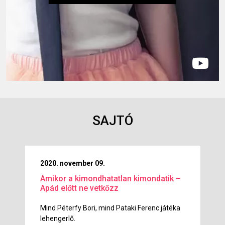
SAJTÓ
2020. november 09.
Amikor a kimondhatatlan kimondatik –
Apád előtt ne vetkőzz
Mind Péterfy Bori, mind Pataki Ferenc játéka
lehengerlő.