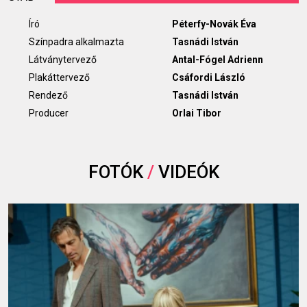
Író
Péterfy-Novák Éva
Színpadra alkalmazta
Tasnádi István
Látványtervező
Antal-Fógel Adrienn
Plakáttervező
Csáfordi László
Rendező
Tasnádi István
Producer
Orlai Tibor
FOTÓK
/
VIDEÓK