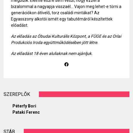
megbízik. Eleinte észre sem veszi, hogy ezzel a
bizalommal a nagyapja visszaél... Vajon meg lehet-e törni a
generációkon átívelő, torz családi mintákat? Az
Egyasszony alkotói ismét egy tabutémáról készítettek
előadást.
Az előadás az Óbudai Kulturális Központ, a FÜGE és az Orlai
Produkciós Iroda együttműködésében jött létre.
Az előadást 18 éven aluliaknak nem ajánljuk.
SZEREPLŐK
Péterfy Bori
Pataki Ferenc
STÁB