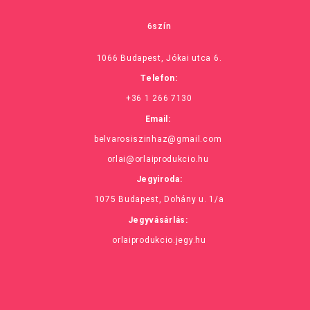
6szín
1066 Budapest, Jókai utca 6.
Telefon:
+36 1 266 7130
Email:
belvarosiszinhaz@gmail.com
orlai@orlaiprodukcio.hu
Jegyiroda:
1075 Budapest, Dohány u. 1/a
Jegyvásárlás:
orlaiprodukcio.jegy.hu