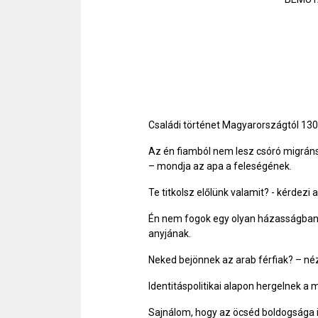
Családi történet Magyarországtól 130
Az én fiamból nem lesz csóró migráns, 
– mondja az apa a feleségének.
Te titkolsz előlünk valamit? - kérdezi a
Én nem fogok egy olyan házasságban me
anyjának.
Neked bejönnek az arab férfiak? – néz
Identitáspolitikai alapon hergelnek a 
Sajnálom, hogy az öcséd boldogsága i