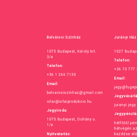
Belvárosi Színház
Jurányi Ház
1075 Budapest, Károly krt.
1027 Budape
3/a
Telefon:
Telefon:
+36 70 777
+36 1 266 7130
Email:
Email:
jegy@fugep
belvarosiszinhaz@gmail.com
Jegyvásárl
orlai@orlaiprodukcio.hu
juranyi.jegy
Jegyiroda:
Jegypénztá
1075 Budapest, Dohány u.
hétfőtől pé
1/a
hétvégén a
Nyitvatartás:
kezdése elő