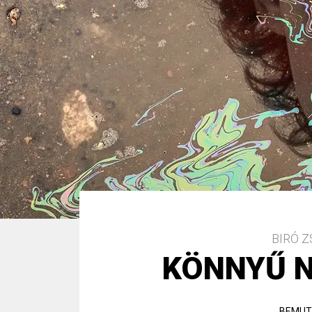
BIRÓ 
KÖNNYŰ N
BEMUT