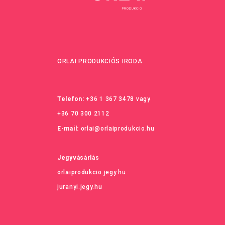
ORLAI PRODUKCIÓS IRODA
Telefon:
+36 1 367 3478
vagy
+36 70 300 2112
E-mail:
orlai@orlaiprodukcio.hu
Jegyvásárlás
orlaiprodukcio.jegy.hu
juranyi.jegy.hu