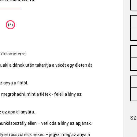
16+
7 kilométerre
aki a dánok után takarítja a vécét egy életen át
z anya a fiától.
grohadni, mint a tiétek - feleli a lány az
 az apa a lányára.
SZ
munkásosztály ellen – veti oda a lány az apjának.
lyen rosszul esik neked – jegyzi meg az anya a