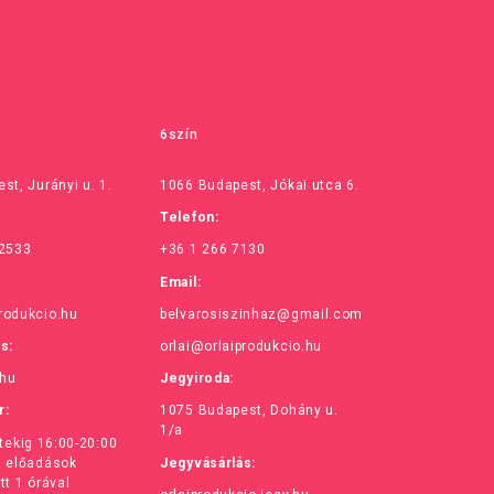
6szín
st, Jurányi u. 1.
1066 Budapest, Jókai utca 6.
Telefon:
 2533
+36 1 266 7130
Email:
rodukcio.hu
belvarosiszinhaz@gmail.com
ás:
orlai@orlaiprodukcio.hu
.hu
Jegyiroda:
r:
1075 Budapest, Dohány u.
1/a
ntekig 16:00-20:00
z előadások
Jegyvásárlás:
tt 1 órával