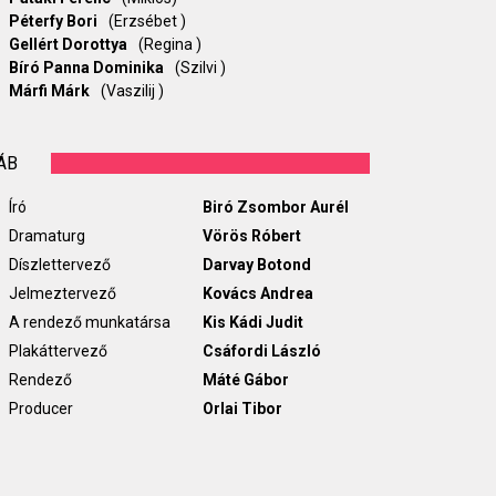
Péterfy Bori
(Erzsébet )
Gellért Dorottya
(Regina )
Bíró Panna Dominika
(Szilvi )
Márfi Márk
(Vaszilij )
ÁB
Író
Biró Zsombor Aurél
Dramaturg
Vörös Róbert
Díszlettervező
Darvay Botond
Jelmeztervező
Kovács Andrea
A rendező munkatársa
Kis Kádi Judit
Plakáttervező
Csáfordi László
Rendező
Máté Gábor
Producer
Orlai Tibor