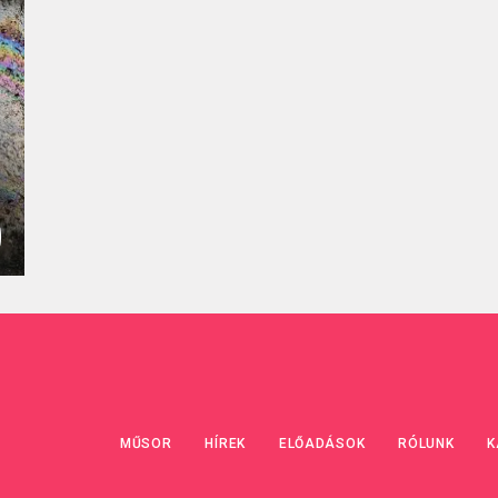
MŰSOR
HÍREK
ELŐADÁSOK
RÓLUNK
K