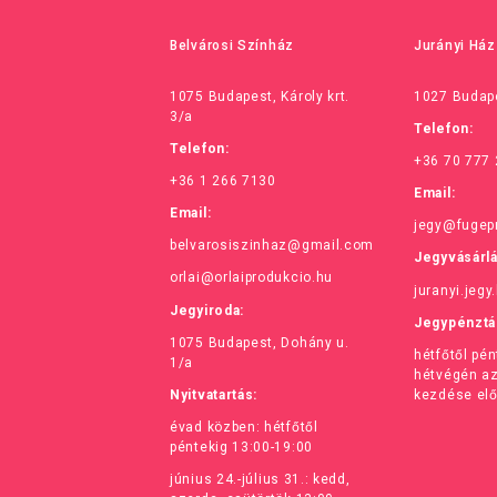
Belvárosi Színház
Jurányi Ház
1075 Budapest, Károly krt.
1027 Budape
3/a
Telefon:
Telefon:
+36 70 777
+36 1 266 7130
Email:
Email:
jegy@fugep
belvarosiszinhaz@gmail.com
Jegyvásárl
orlai@orlaiprodukcio.hu
juranyi.jegy
Jegyiroda:
Jegypénztá
1075 Budapest, Dohány u.
hétfőtől pé
1/a
hétvégén a
Nyitvatartás:
kezdése elő
évad közben: hétfőtől
péntekig 13:00-19:00
június 24.-július 31.: kedd,