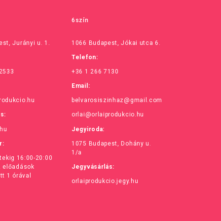
6szín
st, Jurányi u. 1.
1066 Budapest, Jókai utca 6.
Telefon:
 2533
+36 1 266 7130
Email:
rodukcio.hu
belvarosiszinhaz@gmail.com
ás:
orlai@orlaiprodukcio.hu
.hu
Jegyiroda:
r:
1075 Budapest, Dohány u.
1/a
ntekig 16:00-20:00
z előadások
Jegyvásárlás:
tt 1 órával
orlaiprodukcio.jegy.hu