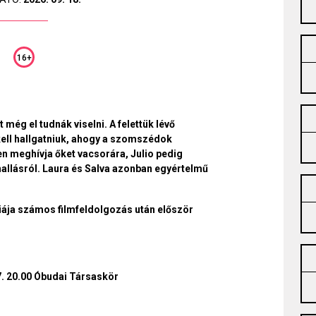
16+
 még el tudnák viselni. A felettük lévő
kell hallgatniuk, ahogy a szomszédok
 meghívja őket vacsorára, Julio pedig
thallásról. Laura és Salva azonban egyértelmű
iája számos filmfeldolgozás után először
7. 20.00 Óbudai Társaskör