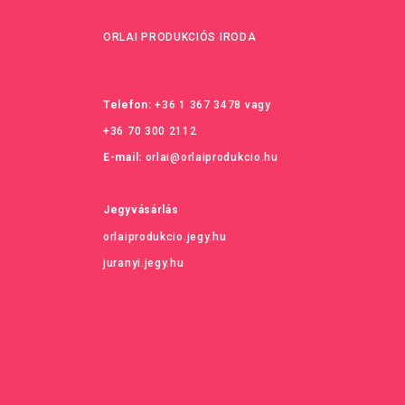
ORLAI PRODUKCIÓS IRODA
Telefon:
+36 1 367 3478
vagy
+36 70 300 2112
E-mail:
orlai@orlaiprodukcio.hu
Jegyvásárlás
orlaiprodukcio.jegy.hu
juranyi.jegy.hu