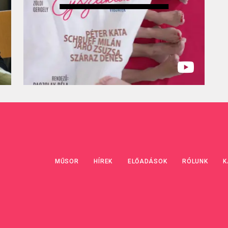
MŰSOR
HÍREK
ELŐADÁSOK
RÓLUNK
K