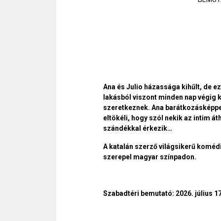
Ana és Julio házassága kihűlt, de ezt
lakásból viszont minden nap végig 
szeretkeznek. Ana barátkozásképpen
eltökéli, hogy szól nekik az intim á
szándékkal érkezik…
A katalán szerző világsikerű koméd
szerepel magyar színpadon.
Szabadtéri bemutató: 2026. július 1