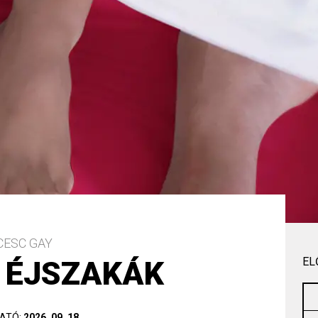
CESC GAY
 ÉJSZAKÁK
EL
ATÓ:
2026. 09. 18.