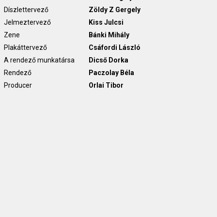
Díszlettervező
Zöldy Z Gergely
Jelmeztervező
Kiss Julcsi
Zene
Bánki Mihály
Plakáttervező
Csáfordi László
A rendező munkatársa
Dicső Dorka
Rendező
Paczolay Béla
Producer
Orlai Tibor