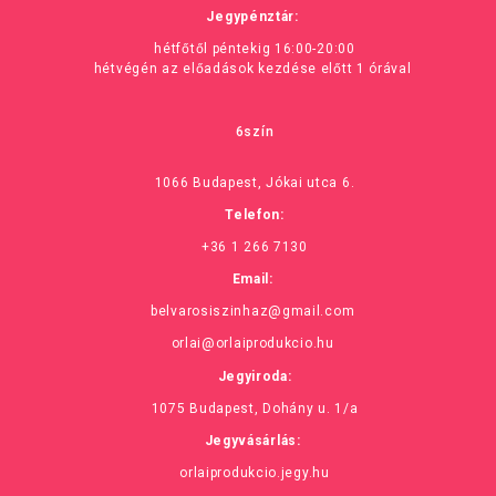
Jegypénztár:
hétfőtől péntekig 16:00-20:00
hétvégén az előadások kezdése előtt 1 órával
6szín
1066 Budapest, Jókai utca 6.
Telefon:
+36 1 266 7130
Email:
belvarosiszinhaz@gmail.com
orlai@orlaiprodukcio.hu
Jegyiroda:
1075 Budapest, Dohány u. 1/a
Jegyvásárlás:
orlaiprodukcio.jegy.hu