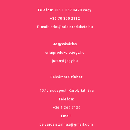
Telefon:
+36 1 367 3478
vagy
+36 70 300 2112
E-mail:
orlai@orlaiprodukcio.hu
Jegyvásárlás
orlaiprodukcio.jegy.hu
juranyi.jegy.hu
Belvárosi Színház
1075 Budapest, Károly krt. 3/a
Telefon:
+36 1 266 7130
Email:
belvarosiszinhaz@gmail.com