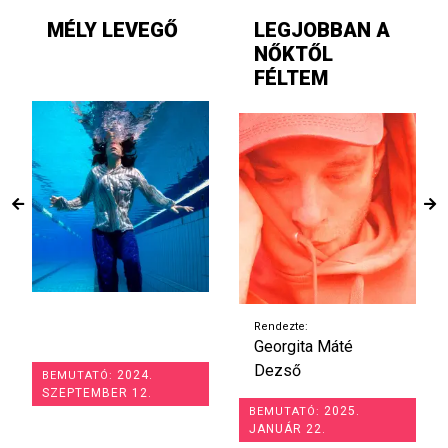
MÉLY LEVEGŐ
LEGJOBBAN A
NŐKTŐL
FÉLTEM
Rendezte:
Georgita Máté
Dezső
2024.
BEMUTATÓ:
SZEPTEMBER 12.
2025.
BEMUTATÓ:
JANUÁR 22.