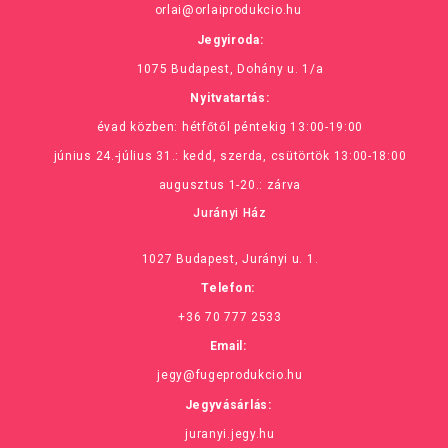
orlai@orlaiprodukcio.hu
Jegyiroda:
1075 Budapest, Dohány u. 1/a
Nyitvatartás:
évad közben: hétfőtől péntekig 13:00-19:00
június 24.-július 31.: kedd, szerda, csütörtök 13:00-18:00
augusztus 1-20.: zárva
Jurányi Ház
1027 Budapest, Jurányi u. 1.
Telefon:
+36 70 777 2533
Email:
jegy@fugeprodukcio.hu
Jegyvásárlás:
juranyi.jegy.hu