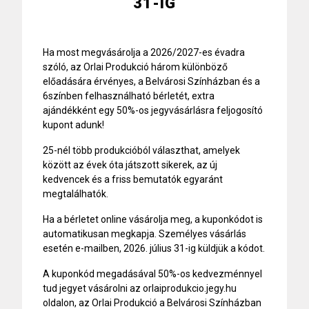
31-IG
Ha most megvásárolja a 2026/2027-es évadra
szóló, az Orlai Produkció három különböző
előadására érvényes, a Belvárosi Színházban és a
6színben felhasználható
bérlet
ét, extra
ajándékként egy 50%-os jegyvásárlásra feljogosító
kupont adunk!
25-nél több produkcióból választhat, amelyek
között az évek óta játszott sikerek, az új
kedvencek és a friss bemutatók egyaránt
megtalálhatók.
Ha a bérletet online vásárolja meg, a kuponkódot is
automatikusan megkapja. Személyes vásárlás
esetén e-mailben, 2026. július 31-ig küldjük a kódot.
A kuponkód megadásával 50%-os kedvezménnyel
tud jegyet vásárolni az orlaiprodukcio.jegy.hu
oldalon, az Orlai Produkció a Belvárosi Színházban