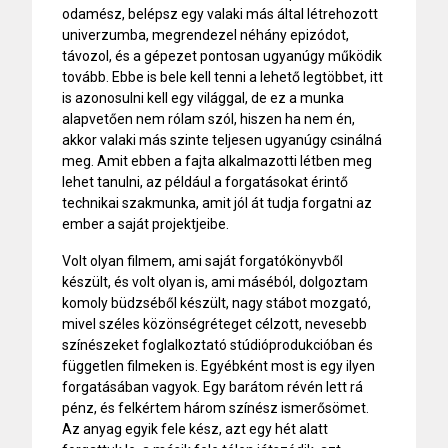
odamész, belépsz egy valaki más által létrehozott
univerzumba, megrendezel néhány epizódot,
távozol, és a gépezet pontosan ugyanúgy működik
tovább. Ebbe is bele kell tenni a lehető legtöbbet, itt
is azonosulni kell egy világgal, de ez a munka
alapvetően nem rólam szól, hiszen ha nem én,
akkor valaki más szinte teljesen ugyanúgy csinálná
meg. Amit ebben a fajta alkalmazotti létben meg
lehet tanulni, az például a forgatásokat érintő
technikai szakmunka, amit jól át tudja forgatni az
ember a saját projektjeibe.
Volt olyan filmem, ami saját forgatókönyvből
készült, és volt olyan is, ami máséból, dolgoztam
komoly büdzséből készült, nagy stábot mozgató,
mivel széles közönségréteget célzott, nevesebb
színészeket foglalkoztató stúdióprodukcióban és
független filmeken is. Egyébként most is egy ilyen
forgatásában vagyok. Egy barátom révén lett rá
pénz, és felkértem három színész ismerősömet.
Az anyag egyik fele kész, azt egy hét alatt