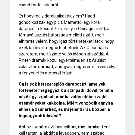
csönd fontosságáról.
És hogy mely darabjaikat irigylem? Hadd
gondolkozzak egy picit. Mamettől egy korai
darabját, a Sexual Perversity in Chicago címűt, a
témaválasztás bátorsága mellett azért, mert
elhitette velem, hogy igaz történeteket látok, hogy
ezek bárkivel megtörténhetnek. Az Oleannát is
szeretem, mert szinte valós időben játszódik. A
Pinter-drámák közül egyértelműen az Árulást
választom, amiatt, ahogyan megteremti a veszély,
a fenyegetés atmoszféráját.
Ön is sok kétszereplős darabot írt, amelyek
története megegyezik a színpadi idővel, tehát a
néző úgy izgulhat, mintha valós időben zajló
eseményeket kukkolna. Miért vonzódik annyira
ehhez a zsánerhez, és mi jelenti írás közben a
legnagyobb kihívást?
Ahhoz tudnám ezt hasonlítani, mint amikor fent
kell tartani a labdát a levegőben, nem szabad