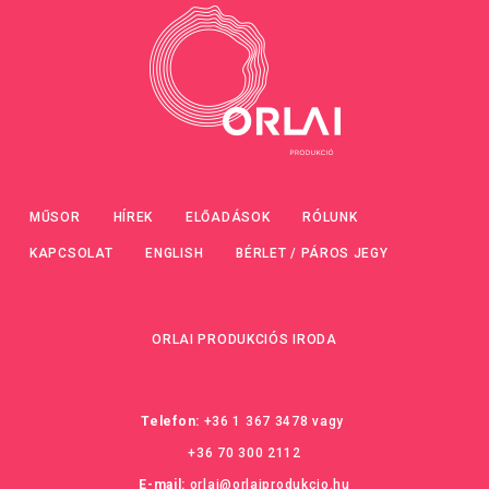
MŰSOR
HÍREK
ELŐADÁSOK
RÓLUNK
KAPCSOLAT
ENGLISH
BÉRLET / PÁROS JEGY
ORLAI PRODUKCIÓS IRODA
Telefon:
+36 1 367 3478
vagy
+36 70 300 2112
E-mail:
orlai@orlaiprodukcio.hu