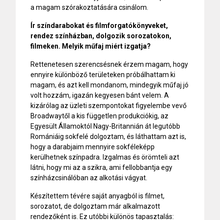
a magam szórakoztatására csinálom.
Ír színdarabokat és filmforgatókönyveket,
rendez színházban, dolgozik sorozatokon,
filmeken. Melyik műfaj miért izgatja?
Rettenetesen szerencsésnek érzem magam, hogy
ennyire különböző területeken próbálhattam ki
magam, és azt kell mondanom, mindegyik műfaj jó
volt hozzám, igazán kegyesen bánt velem. A
kizárólag az üzleti szempontokat figyelembe vevő
Broadwaytől a kis független produkciókig, az
Egyesült Államoktól Nagy-Britannián át legutóbb
Romániáig sokfelé dolgoztam, és láthattam azt is,
hogy a darabjaim mennyire sokféleképp
kerülhetnek színpadra. Izgalmas és örömteli azt
látni, hogy mi az a szikra, ami fellobbantja egy
színházcsinálóban az alkotási vágyat.
Készítettem tévére saját anyagból is filmet,
sorozatot, de dolgoztam már alkalmazott
rendezőként is. Ez utóbbi különös tapasztalás: