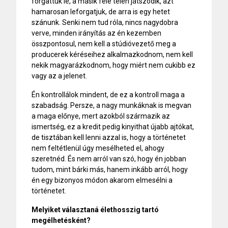
forgattuk le, a másik fele télen játszódik, azt
hamarosan leforgatjuk, de arra is egy hetet
szánunk. Senki nem tud róla, nincs nagydobra
verve, minden irányítás az én kezemben
összpontosul, nem kell a stúdióvezető meg a
producerek kéréseihez alkalmazkodnom, nem kell
nekik magyarázkodnom, hogy miért nem cukibb ez
vagy az a jelenet.
Én kontrollálok mindent, de ez a kontroll maga a
szabadság. Persze, a nagy munkáknak is megvan
a maga előnye, mert azokból származik az
ismertség, ez a kredit pedig kinyithat újabb ajtókat,
de tisztában kell lenni azzal is, hogy a történetet
nem feltétlenül úgy mesélheted el, ahogy
szeretnéd. És nem arról van szó, hogy én jobban
tudom, mint bárki más, hanem inkább arról, hogy
én egy bizonyos módon akarom elmesélni a
történetet.
Melyiket választaná élethosszig tartó
megélhetésként?