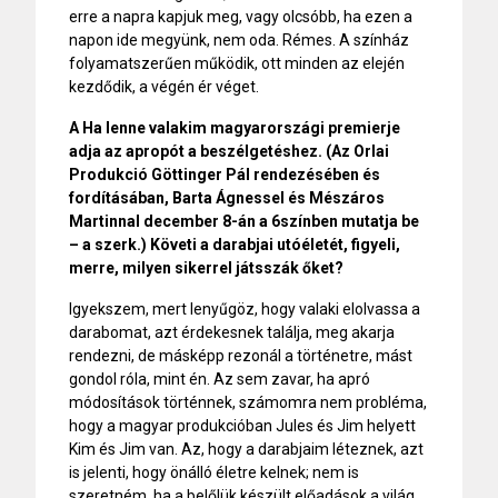
erre a napra kapjuk meg, vagy olcsóbb, ha ezen a
napon ide megyünk, nem oda. Rémes. A színház
folyamatszerűen működik, ott minden az elején
kezdődik, a végén ér véget.
A Ha lenne valakim magyarországi premierje
adja az apropót a beszélgetéshez. (Az Orlai
Produkció Göttinger Pál rendezésében és
fordításában, Barta Ágnessel és Mészáros
Martinnal december 8-án a 6színben mutatja be
– a szerk.) Követi a darabjai utóéletét, figyeli,
merre, milyen sikerrel játsszák őket?
Igyekszem, mert lenyűgöz, hogy valaki elolvassa a
darabomat, azt érdekesnek találja, meg akarja
rendezni, de másképp rezonál a történetre, mást
gondol róla, mint én. Az sem zavar, ha apró
módosítások történnek, számomra nem probléma,
hogy a magyar produkcióban Jules és Jim helyett
Kim és Jim van. Az, hogy a darabjaim léteznek, azt
is jelenti, hogy önálló életre kelnek; nem is
szeretném, ha a belőlük készült előadások a világ