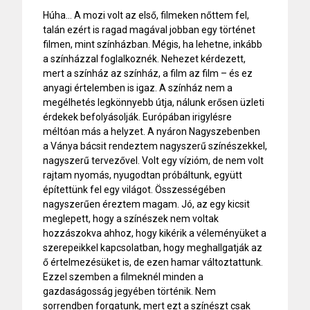
Húha… A mozi volt az első, filmeken nőttem fel,
talán ezért is ragad magával jobban egy történet
filmen, mint színházban. Mégis, ha lehetne, inkább
a színházzal foglalkoznék. Nehezet kérdezett,
mert a színház az színház, a film az film – és ez
anyagi értelemben is igaz. A színház nem a
megélhetés legkönnyebb útja, nálunk erősen üzleti
érdekek befolyásolják. Európában irigylésre
méltóan más a helyzet. A nyáron Nagyszebenben
a Ványa bácsit rendeztem nagyszerű színészekkel,
nagyszerű tervezővel. Volt egy vízióm, de nem volt
rajtam nyomás, nyugodtan próbáltunk, együtt
építettünk fel egy világot. Összességében
nagyszerűen éreztem magam. Jó, az egy kicsit
meglepett, hogy a színészek nem voltak
hozzászokva ahhoz, hogy kikérik a véleményüket a
szerepeikkel kapcsolatban, hogy meghallgatják az
ő értelmezésüket is, de ezen hamar változtattunk.
Ezzel szemben a filmeknél minden a
gazdaságosság jegyében történik. Nem
sorrendben forgatunk, mert ezt a színészt csak