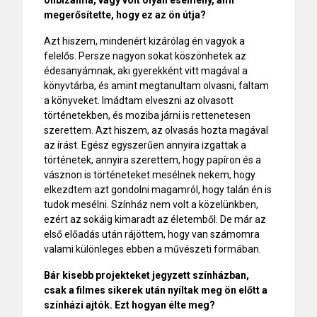
megerősítette, hogy ez az ön útja?
Azt hiszem, mindenért kizárólag én vagyok a
felelős. Persze nagyon sokat köszönhetek az
édesanyámnak, aki gyerekként vitt magával a
könyvtárba, és amint megtanultam olvasni, faltam
a könyveket. Imádtam elveszni az olvasott
történetekben, és moziba járni is rettenetesen
szerettem. Azt hiszem, az olvasás hozta magával
az írást. Egész egyszerűen annyira izgattak a
történetek, annyira szerettem, hogy papíron és a
vásznon is történeteket mesélnek nekem, hogy
elkezdtem azt gondolni magamról, hogy talán én is
tudok mesélni. Színház nem volt a közelünkben,
ezért az sokáig kimaradt az életemből. De már az
első előadás után rájöttem, hogy van számomra
valami különleges ebben a művészeti formában.
Bár kisebb projekteket jegyzett színházban,
csak a filmes sikerek után nyíltak meg ön előtt a
színházi ajtók. Ezt hogyan élte meg?