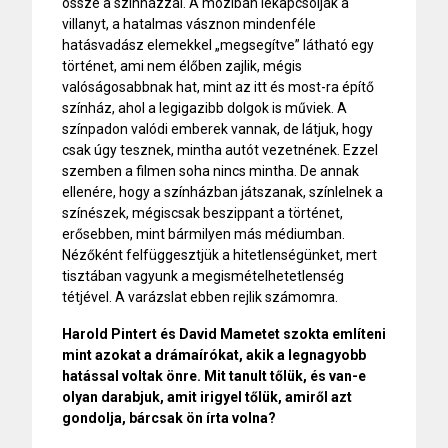
össze a színházzal. A moziban lekapcsolják a
villanyt, a hatalmas vásznon mindenféle
hatásvadász elemekkel „megsegítve” látható egy
történet, ami nem élőben zajlik, mégis
valóságosabbnak hat, mint az itt és most-ra építő
színház, ahol a legigazibb dolgok is műviek. A
színpadon valódi emberek vannak, de látjuk, hogy
csak úgy tesznek, mintha autót vezetnének. Ezzel
szemben a filmen soha nincs mintha. De annak
ellenére, hogy a színházban játszanak, színlelnek a
színészek, mégiscsak beszippant a történet,
erősebben, mint bármilyen más médiumban.
Nézőként felfüggesztjük a hitetlenségünket, mert
tisztában vagyunk a megismételhetetlenség
tétjével. A varázslat ebben rejlik számomra.
Harold Pintert és David Mametet szokta említeni
mint azokat a drámaírókat, akik a legnagyobb
hatással voltak önre. Mit tanult tőlük, és van-e
olyan darabjuk, amit irigyel tőlük, amiről azt
gondolja, bárcsak ön írta volna?