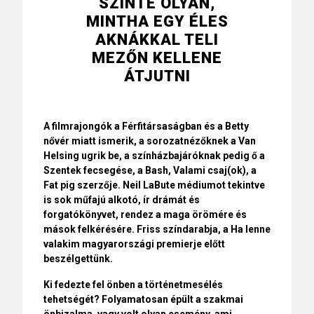
SZINTE OLYAN,
MINTHA EGY ÉLES
AKNÁKKAL TELI
MEZŐN KELLENE
ÁTJUTNI
A filmrajongók a Férfitársaságban és a Betty
nővér miatt ismerik, a sorozatnézőknek a Van
Helsing ugrik be, a színházbajáróknak pedig ő a
Szentek fecsegése, a Bash, Valami csaj(ok), a
Fat pig szerzője. Neil LaBute médiumot tekintve
is sok műfajú alkotó, ír drámát és
forgatókönyvet, rendez a maga örömére és
mások felkérésére. Friss színdarabja, a Ha lenne
valakim magyarországi premierje előtt
beszélgettünk.
Ki fedezte fel önben a történetmesélés
tehetségét? Folyamatosan épült a szakmai
önbizalma, vagy volt olyan esemény, ami