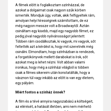
A filmek előtt is foglalkoztam színházzal, de
azokat a dolgaimat csak nagyon szűk körben
ismerték. Mondjuk úgy, voltak, akik felfigyeltek rám,
amolyan helyi hírességnek számítottam, de ez
még nagyon messze volt a Broadwaytől. Aztán
csináltam egy kisebb, majd egy nagyobb filmet, ez
pedig jóval nagyobb nyilvánosságot jelentett.
Többen rám csodálkoztak, ki vagyok, mi vagyok, sőt
feltették azt a kérdést is, hogy mit szeretnék még
csinálni. Elmondtam, hogy színházban is rendezek,
a forgatókönyvek mellett darabokat is írok, sőt
azokat meg is lehet nézni. Volt abban valami
ironikus, hogy még a színházi világból is többen
csak a filmes sikereim után konstatálták, hogy a
vásznon túl vagy inkább az előtt is van egy életem,
egy pályám.
Miért fontos a színház önnek?
A film és a tévé annyira nagyszabású a költségeit,
az elérését, a hatását illetően, ami nem mérhető