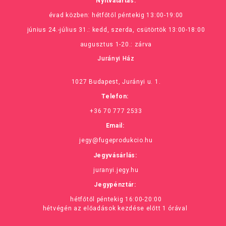
Nyitvatartás:
évad közben: hétfőtől péntekig 13:00-19:00
június 24.-július 31.: kedd, szerda, csütörtök 13:00-18:00
augusztus 1-20.: zárva
Jurányi Ház
1027 Budapest, Jurányi u. 1.
Telefon:
+36 70 777 2533
Email:
jegy@fugeprodukcio.hu
Jegyvásárlás:
juranyi.jegy.hu
Jegypénztár:
hétfőtől péntekig 16:00-20:00
hétvégén az előadások kezdése előtt 1 órával