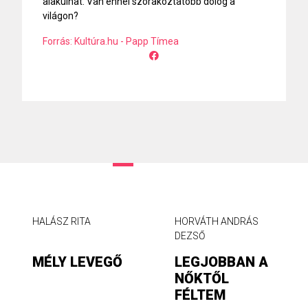
alakulhat. Van ennél szórakoztatóbb dolog a
világon?
Forrás: Kultúra.hu - Papp Tímea
HALÁSZ RITA
HORVÁTH ANDRÁS
DEZSŐ
MÉLY LEVEGŐ
LEGJOBBAN A
NŐKTŐL
FÉLTEM