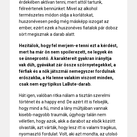
érdekében aktívan tenni, mert attól tartunk,
félreértenek bennünket. Mivel az alkohol
természetes módon oldja a korlátokat,
huszonévesen pedig még másképp iszogat az
ember, ezért ezek a huszonéves fiatalok pár doboz
sört megisznak a darab alatt.
Hezitálok, hogy fel merjem-e tenni ezt a kérdést,
mert ha már ön nem spoilerezett, ne legyek én
se ünneprontó. A karaktereit gyakran irányítja
vak düh, gyávákat zár össze szörnyetegekkel, a
férfiak és a nők játszmái nemegyszer fordulnak
erőszakba, a Ha lenne valakim viszont minden,
csak nem egy tipikus LaBute-darab.
Hát igen, valóban ritka nálam a tisztán szerelmi
történet és a happy end. De azért itt is felsejlik,
hogy mind a fiú, mind a lány múltjában vannak
kisebb-nagyobb traumák, úgyhogy talán nem
véletlen, hogy azok, akik a darabot az elsők között
olvasták, azt várták, hogy lesz itt is valami tragikus,
nyomasztó fordulat. Volt, aki azt mondta, az utolsó