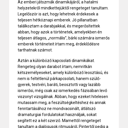
Az emberi játszmák dinamikájáról, a hatalmi
helyzetekről mindkettejüktől rengeteget tanultam.
Legelőször is azt, hogy lehetnek érdekesek a
teljesen hétköznapi emberek. Jó pillanatban
találkoztam a darabjaikkal, és megerősítettek
abban, hogy azok a történetek, amelyekben én
teljesen átlagos, „normális”, bárki számára ismerős
emberek történeteit írtam meg, érdeklődésre
tarthatnak számot.
Aztán a különböző kapcsolati dinamikákat.
Rengeteg olyan darabot írtam, nemritkán
kétszemélyeseket, amely különböző leosztású, és
nem is feltétlenül párkapcsolati, hanem szülő-
gyerek, testvéri, baráti, beosztotti vagy lazább
ismerősi, még csak az ismerkedés fázisában levő
viszonyt vizsgálnak. Abban, hogy ezeket hitelesen
mutassam meg, a feszültségkeltéshez és annak
fenntartásához ne mondvacsinált, átlátszó
dramaturgiai fordulatokat használjak, sokat
segített ez a két szerző. Mamettől rengeteget
tanultam a dialógusok ritmusáról, Pintertől pedig a