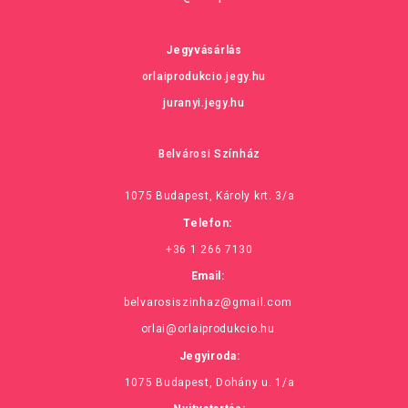
Jegyvásárlás
orlaiprodukcio.jegy.hu
juranyi.jegy.hu
Belvárosi Színház
1075 Budapest, Károly krt. 3/a
Telefon:
+36 1 266 7130
Email:
belvarosiszinhaz@gmail.com
orlai@orlaiprodukcio.hu
Jegyiroda:
1075 Budapest, Dohány u. 1/a