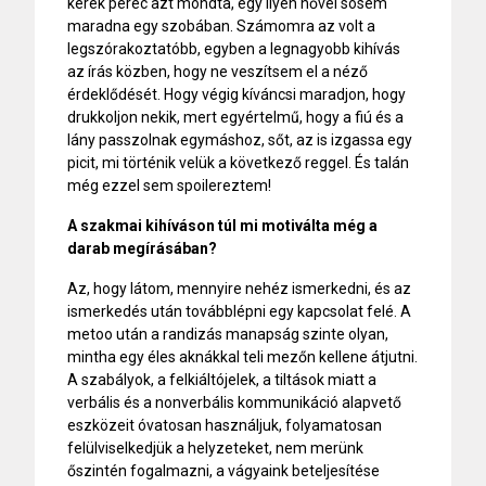
kerek perec azt mondta, egy ilyen nővel sosem
maradna egy szobában. Számomra az volt a
legszórakoztatóbb, egyben a legnagyobb kihívás
az írás közben, hogy ne veszítsem el a néző
érdeklődését. Hogy végig kíváncsi maradjon, hogy
drukkoljon nekik, mert egyértelmű, hogy a fiú és a
lány passzolnak egymáshoz, sőt, az is izgassa egy
picit, mi történik velük a következő reggel. És talán
még ezzel sem spoilereztem!
A szakmai kihíváson túl mi motiválta még a
darab megírásában?
Az, hogy látom, mennyire nehéz ismerkedni, és az
ismerkedés után továbblépni egy kapcsolat felé. A
metoo után a randizás manapság szinte olyan,
mintha egy éles aknákkal teli mezőn kellene átjutni.
A szabályok, a felkiáltójelek, a tiltások miatt a
verbális és a nonverbális kommunikáció alapvető
eszközeit óvatosan használjuk, folyamatosan
felülviselkedjük a helyzeteket, nem merünk
őszintén fogalmazni, a vágyaink beteljesítése