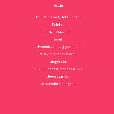
6szín
1066 Budapest, Jókai utca 6.
Telefon:
+36 1 266 7130
Email:
belvarosiszinhaz@gmail.com
orlai@orlaiprodukcio.hu
Jegyiroda:
1075 Budapest, Dohány u. 1/a
Jegyvásárlás:
orlaiprodukcio.jegy.hu