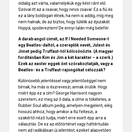
oldalig azt várta, valamelyikük egy kést ránt elő.
Szóval itt az a csavar, hogy nincs csavar. Ez a fiú és
ez a lány boldogan élnek, ha nem is addig, míg meg
nem halnak, de az biztos, hogy túlélik az éjszakát.
Hoppá, spoilereztem! De ennyi talán még belefér.
A darab angol címét, az If I Needed Someone-t
egy Beatles-daltól, a szereplők nevét, Julest és
Jimet pedig Truffaut-tól kölcsönözte. (A magyar
fordításban Kim és Jim a két karakter – a szerk.)
Ezek az easter eggek önt szórakoztatják, vagy a
Beatles- és a Truffaut-rajongókat célozzák?
Különösebb jelentéssel vagy jelentőséggel nem
bírnak, ha más is észreveszi, annak örülök. Hogy
miért épp ez a cím? George Harrisont nagyon
szeretem, ez meg az ő dala, a címe is tökéletes, a
Rubber Soul album pedig, amelyen megjelent, elég
hosszú ahhoz, hogy amikor a fiú felteszi, a
szakértő néző tudja, miért erre esett épp arra a
választás. De ez az előtörténet vagy háttértudás
nem ad radikálisan új jelentést, ezeket alapvetően