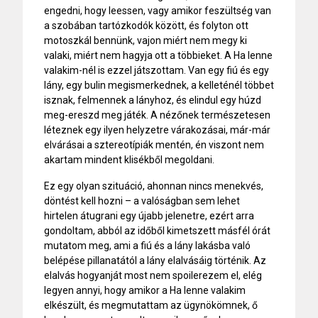
engedni, hogy leessen, vagy amikor feszültség van
a szobában tartózkodók között, és folyton ott
motoszkál bennünk, vajon miért nem megy ki
valaki, miért nem hagyja ott a többieket. A Ha lenne
valakim-nél is ezzel játszottam. Van egy fiú és egy
lány, egy bulin megismerkednek, a kelleténél többet
isznak, felmennek a lányhoz, és elindul egy húzd
meg-ereszd meg játék. A nézőnek természetesen
léteznek egy ilyen helyzetre várakozásai, már-már
elvárásai a sztereotípiák mentén, én viszont nem
akartam mindent klisékből megoldani.
Ez egy olyan szituáció, ahonnan nincs menekvés,
döntést kell hozni – a valóságban sem lehet
hirtelen átugrani egy újabb jelenetre, ezért arra
gondoltam, abból az időből kimetszett másfél órát
mutatom meg, ami a fiú és a lány lakásba való
belépése pillanatától a lány elalvásáig történik. Az
elalvás hogyanját most nem spoilerezem el, elég
legyen annyi, hogy amikor a Ha lenne valakim
elkészült, és megmutattam az ügynökömnek, ő