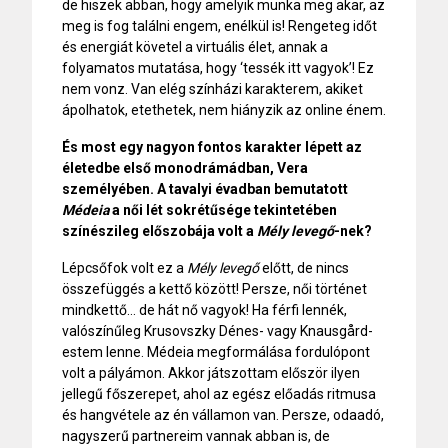
de hiszek abban, hogy amelyik munka meg akar, az
meg is fog találni engem, enélkül is! Rengeteg időt
és energiát követel a virtuális élet, annak a
folyamatos mutatása, hogy ‘tessék itt vagyok’! Ez
nem vonz. Van elég színházi karakterem, akiket
ápolhatok, etethetek, nem hiányzik az online énem.
És most egy nagyon fontos karakter lépett az
életedbe első monodrámádban, Vera
személyében. A tavalyi évadban bemutatott
Médeia
a női lét sokrétűsége tekintetében
színészileg előszobája volt a
Mély levegő
-nek?
Lépcsőfok volt ez a
Mély levegő
előtt, de nincs
összefüggés a kettő között! Persze, női történet
mindkettő… de hát nő vagyok! Ha férfi lennék,
valószínűleg Krusovszky Dénes- vagy
Knausgård
-
estem lenne.
Médeia
megformálása fordulópont
volt a pályámon. Akkor játszottam először ilyen
jellegű főszerepet, ahol az egész előadás ritmusa
és hangvétele az én vállamon van. Persze, odaadó,
nagyszerű partnereim vannak abban is, de