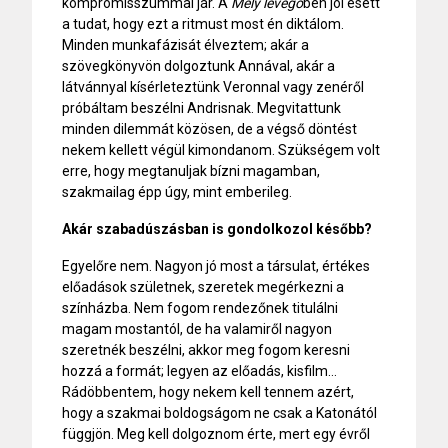
kompromisszummal jár. A
Mély levegő
ben jól esett
a tudat, hogy ezt a ritmust most én diktálom.
Minden munkafázisát élveztem; akár a
szövegkönyvön dolgoztunk Annával, akár a
látvánnyal kísérleteztünk Veronnal vagy zenéről
próbáltam beszélni Andrisnak. Megvitattunk
minden dilemmát közösen, de a végső döntést
nekem kellett végül kimondanom. Szükségem volt
erre, hogy megtanuljak bízni magamban,
szakmailag épp úgy, mint emberileg.
Akár szabadúszásban is gondolkozol később?
Egyelőre nem. Nagyon jó most a társulat, értékes
előadások születnek, szeretek megérkezni a
színházba. Nem fogom rendezőnek titulálni
magam mostantól, de ha valamiről nagyon
szeretnék beszélni, akkor meg fogom keresni
hozzá a formát; legyen az előadás, kisfilm…
Rádöbbentem, hogy nekem kell tennem azért,
hogy a szakmai boldogságom ne csak a Katonától
függjön. Meg kell dolgoznom érte, mert egy évről