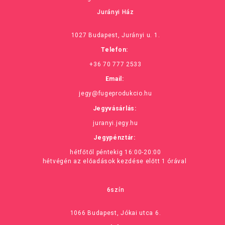
Jurányi Ház
1027 Budapest, Jurányi u. 1.
Telefon:
+36 70 777 2533
Email:
jegy@fugeprodukcio.hu
Jegyvásárlás:
juranyi.jegy.hu
Jegypénztár:
hétfőtől péntekig 16:00-20:00
hétvégén az előadások kezdése előtt 1 órával
6szín
1066 Budapest, Jókai utca 6.