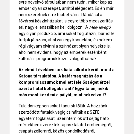
évre növekvő társulatban nem tudni, mikor kap az
ember olyan szerepet, amitől elégedett. És én már
nem szeretnék erre többet várni. Ráadásul a
fővárosi kőszínházakat is egyre több megszorítás
éri, nagy ellenszélben kell dolgozni. A
Mély levegő
egy olyan produkció, ami sokat fog utazni, bárhol le
tudjuk játszani, ahol van egy konnektor; és nekem
régi vágyam elvinni a színházat olyan helyekre is,
ahol nem evidens, hogy az emberek esténként
kulturális programok közül válogathatnak.
Az elmúlt években sok fiatal alkotó került most a
Katona társulatába. A határmeghúzás és a
kompromisszumok mellett felelősséget érzel
azért a fiatal kollégák iránt? Egyaltalán, nekik
más most kezdeni a pályát, mint neked volt?
Tulajdonképpen sokat tanulok tőlük. A hozzánk
szerződött fiatalok végig csinálták az SZFE
egyetemfoglalását. Szerintem ők ott sejtig ható
mértékben szereztek tapasztalatot emberségről,
csapatszellemről, közös gondolkodásról,