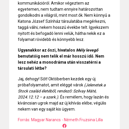
kommunikációról. Amikor végeztem az
egyetemen, nem tudtam ennyire határozottan
gondolkodni a világról, mint most ők. Nem könnyű a
Katona József Színház társulatába megérkezni,
taggá válni; nekem hosszú évekbe telt. Igyekszem
nyitott és befogadó lenni velük, hátha nekik ez a
folyamat rövidebb és könnyebb lesz.
Ugyanakkor az őszi, hivatalos
Mély levegő
bemutatóig nem telik el már hosszú idő. Nem
lesz nehéz a monodráma után visszatérni a
társulati létbe?
Jaj, dehogy! Sőt! Októberben kezdek egy új
próbafolyamatot, amit eléggé várok
(
Jelenetek a
Stock család életéből, rendező: Szilvay Máté,
2024.12.12
–
a szerk.)
.
És remélem, hogy lazán és
kíváncsian ugrok majd az új kihívás elébe; végülis
nekem van egy saját kis ügyem.
Forrás: Magyar Narancs - Németh Fruzsina Lilla