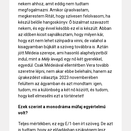
nekem ahhoz, amit eddig nem tudtam
megfogalmazni. Amikor újraolvastam,
megkerestem Ritát, hogy szívesen felolvasom, ha
készül belőle hangoskönyv. Ő bizalmat szavazott
nekem, és egy évvel később ez el is készült. Abban
az időben kicsit sajnálkoztam, hogy milyen kár,
hogy ezt nem lehet színpadra vinni, de valahol a
kisagyamban bújkált a szöveg továbbra is. Aztán
jött Médeia szerepe, ami hasonló alaphelyzetből
indul, mint a
Mély levegő
; egy nő két gyerekkel,
egyedül. Csak
Médeiá
val ellentétben
Vera
tovább
szeretne lépni, nem akar ebbe belehalni, hanem az
újrakezdést választja. 2023 novemberében
felültem az ágyamban és azt mondtam: igen,
tudom, mi a különbség a két nő között, és tudom,
hogy kell elmesélni ezt a történetet!
Ezek szerint a monodráma műfaj egyértelmű
volt?
Teljes mértékben; ez egy E/1-ben írt szöveg. De azt
is tudtam, hogy az előadásban szükségem lesz