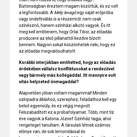
Biztonságban éreztem magam közöttük, és ez volt
a legfontosabb. A
Mély levegő
egy saját erőpróba
vagy öndefiniálás is a részemről: nem csak
színésznő, hanem színházi alkotó vagyok. És itt
meg kell említenem, hogy Orlai Tibor, az előadás
producere az első pillanattól kezdve bízott
bennem. Nagyon sokat köszönhetek neki, hogy ez
az előadás megvalósulhatott.
Korábbi interjúkban említetted, hogy az előadás
érdekében vállalsz konfliktusokat a rendezővel
vagy bármely más kollégáddal. Itt mennyire volt
vitás helyzeted önmagaddal?
Alapvetően jóban voltam magammal! Minden
színpadra álláshoz, szerephez, feladathoz kell egy
belső egyensúly, és ez végig megvolt.
Felszabadított ez a próbafolyamat. Több, mint tíz
éve vagyok a Katona József Színház tagja, ahol
rengeteget tanultam. A társulati létnek számos
előnye van, de sok lemondással és