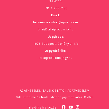
Telefon:
+36 1 266 7130
Email:
belvarosiszinhaz@gmail.com
orlai@orlaiprodukcio.hu
Jegyiroda:
1075 Budapest, Dohány u. 1/a
Jegyvásárlás:
orlaiprodukcio.jegy.hu
ADATKEZELÉSI TÁJÉKOZTATÓ
|
ADATVÉDELEM
Orlai Produkciós Iroda. Minden jog fenntartva. ©2026
hírlevél-feliratkozás