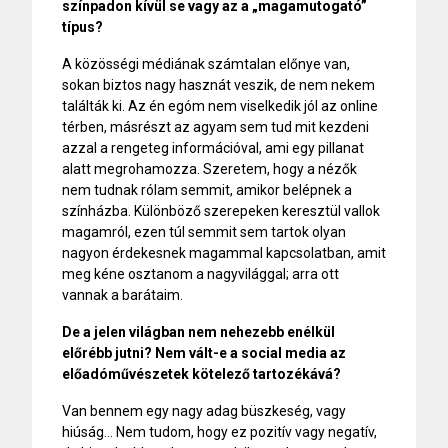
színpadon kívül se vagy az a „magamutogató”
típus?
A közösségi médiának számtalan előnye van,
sokan biztos nagy hasznát veszik, de nem nekem
találták ki. Az én egóm nem viselkedik jól az online
térben, másrészt az agyam sem tud mit kezdeni
azzal a rengeteg információval, ami egy pillanat
alatt megrohamozza. Szeretem, hogy a nézők
nem tudnak rólam semmit, amikor belépnek a
színházba. Különböző szerepeken keresztül vallok
magamról, ezen túl semmit sem tartok olyan
nagyon érdekesnek magammal kapcsolatban, amit
meg kéne osztanom a nagyvilággal; arra ott
vannak a barátaim.
De a jelen világban nem nehezebb enélkül
előrébb jutni? Nem vált-e a social media az
előadóművészetek kötelező tartozékává?
Van bennem egy nagy adag büszkeség, vagy
hiúság… Nem tudom, hogy ez pozitív vagy negatív,