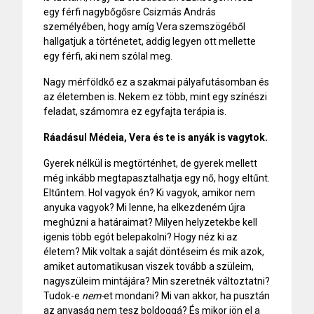
egy férfi nagybőgősre Csizmás András
személyében, hogy amíg Vera szemszögéből
hallgatjuk a történetet, addig legyen ott mellette
egy férfi, aki nem szólal meg.
Nagy mérföldkő ez a szakmai pályafutásomban és
az életemben is. Nekem ez több, mint egy színészi
feladat, számomra ez egyfajta terápia is.
Ráadásul Médeia, Vera és te is anyák is
vagytok.
Gyerek nélkül is megtörténhet, de gyerek mellett
még inkább megtapasztalhatja egy nő, hogy eltűnt.
Eltűntem. Hol vagyok én? Ki vagyok, amikor nem
anyuka vagyok? Mi lenne, ha elkezdeném újra
meghúzni a határaimat? Milyen helyzetekbe kell
igenis több egót belepakolni? Hogy néz ki az
életem? Mik voltak a saját döntéseim és mik azok,
amiket automatikusan viszek tovább a szüleim,
nagyszüleim mintájára? Min szeretnék változtatni?
Tudok-e
nem-
et mondani? Mi van akkor, ha pusztán
az anyaság nem tesz boldoggá? És mikor jön el a