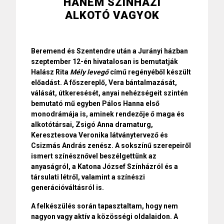
HANEM SZÍNHÁZI
ALKOTÓ VAGYOK
Beremend és Szentendre után a Jurányi házban
szeptember 12-én hivatalosan is bemutatják
Halász Rita
Mély levegő
című regényéből készült
előadást. A főszereplő, Vera bántalmazását,
válását, útkeresését, anyai nehézségeit szintén
bemutató mű egyben Pálos Hanna első
monodrámája is, aminek rendezője ő maga és
alkotótársai, Zsigó Anna dramaturg,
Keresztesova Veronika látványtervező és
Csizmás András zenész. A sokszínű szerepeiről
ismert színésznővel beszélgettünk az
anyaságról, a Katona József Színházról és a
társulati létről, valamint a színészi
generációváltásról is.
A felkészülés során tapasztaltam, hogy nem
nagyon vagy aktív a közösségi oldalaidon. A