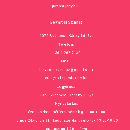
juranyi.jegy.hu
Belvárosi Színház
1075 Budapest, Károly krt. 3/a
Telefon:
+36 1 266 7130
Email:
belvarosiszinhaz@gmail.com
orlai@orlaiprodukcio.hu
Jegyiroda:
1075 Budapest, Dohány u. 1/a
Nyitvatartás:
évad közben: hétfőtől péntekig 13:00-19:00
június 24.-július 31.: kedd, szerda, csütörtök 13:00-18:00
augusztus 1-20.: zárva