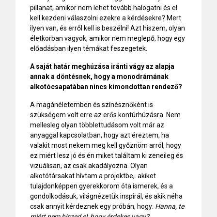
pillanat, amikor nem lehet tovább halogatni és el
kell kezdeni válaszolni ezekre a kérdésekre? Mert
ilyen van, és erről kell is beszélni! Azt hiszem, olyan
életkorban vagyok, amikor nem meglepő, hogy egy
előadásban ilyen témákat feszegetek.
A saját határ meghúzása iránti vágy az alapja
annak a döntésnek, hogy a monodrámának
alkotócsapatában nincs kimondottan rendező?
A magánéletemben és színésznőként is
szükségem volt erre az erős kontúrhúzásra. Nem
mellesleg olyan többlettudásom volt már az
anyaggal kapcsolatban, hogy azt éreztem, ha
valakit most nekem meg kell győznöm arról, hogy
ez miért lesz jó és én miket találtam ki zeneileg és
vizuálisan, az csak akadályozna. Olyan
alkotótársakat hívtam a projektbe,
akiket
tulajdonképpen gyerekkorom óta ismerek, és a
gondolkodásuk, világnézetük inspirál, és akik néha
csak annyit kérdeznek egy próbán, hogy:
Hanna, te
miért nem hiszed el, hogy érdekes vagy?