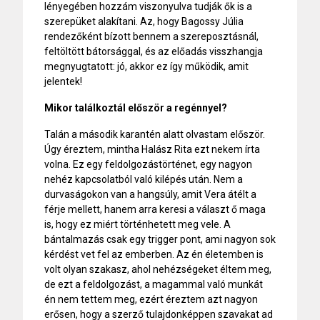
lényegében hozzám viszonyulva tudják ők is a
szerepüket alakítani. Az, hogy Bagossy Júlia
rendezőként bízott bennem a szereposztásnál,
feltöltött bátorsággal, és az előadás visszhangja
megnyugtatott: jó, akkor ez így működik, amit
jelentek!
Mikor találkoztál először a regénnyel?
Talán a második karantén alatt olvastam először.
Úgy éreztem, mintha Halász Rita ezt nekem írta
volna. Ez egy feldolgozástörténet, egy nagyon
nehéz kapcsolatból való kilépés után. Nem a
durvaságokon van a hangsúly, amit Vera átélt a
férje mellett, hanem arra keresi a választ ő maga
is, hogy ez miért történhetett meg vele. A
bántalmazás csak egy trigger pont, ami nagyon sok
kérdést vet fel az emberben. Az én életemben is
volt olyan szakasz, ahol nehézségeket éltem meg,
de ezt a feldolgozást, a magammal való munkát
én nem tettem meg, ezért éreztem azt nagyon
erősen, hogy a szerző tulajdonképpen szavakat ad