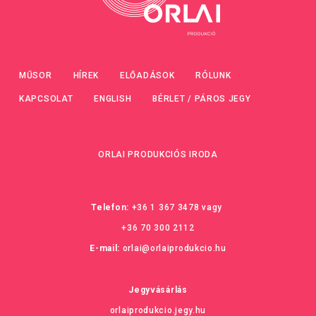
MŰSOR
HÍREK
ELŐADÁSOK
RÓLUNK
KAPCSOLAT
ENGLISH
BÉRLET / PÁROS JEGY
ORLAI PRODUKCIÓS IRODA
Telefon:
+36 1 367 3478
vagy
+36 70 300 2112
E-mail:
orlai@orlaiprodukcio.hu
Jegyvásárlás
orlaiprodukcio.jegy.hu