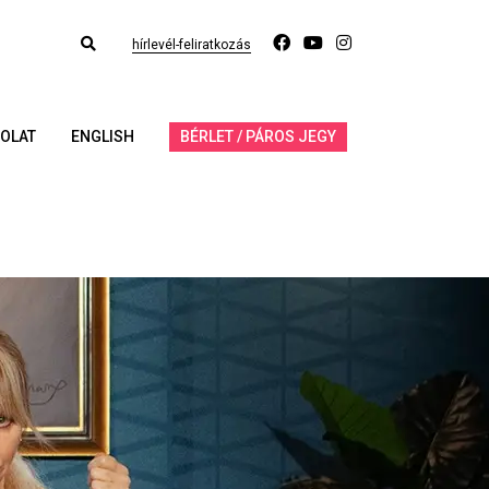
hírlevél-feliratkozás
OLAT
ENGLISH
BÉRLET / PÁROS JEGY