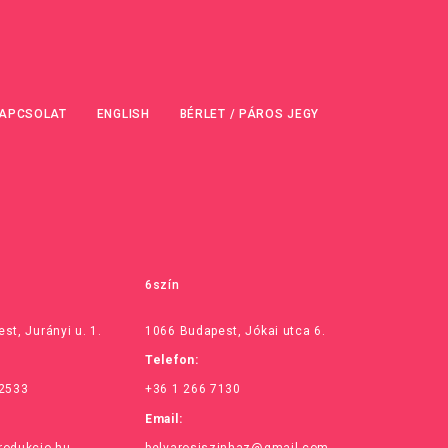
APCSOLAT
ENGLISH
BÉRLET / PÁROS JEGY
6szín
st, Jurányi u. 1.
1066 Budapest, Jókai utca 6.
Telefon:
 2533
+36 1 266 7130
Email:
rodukcio.hu
belvarosiszinhaz@gmail.com