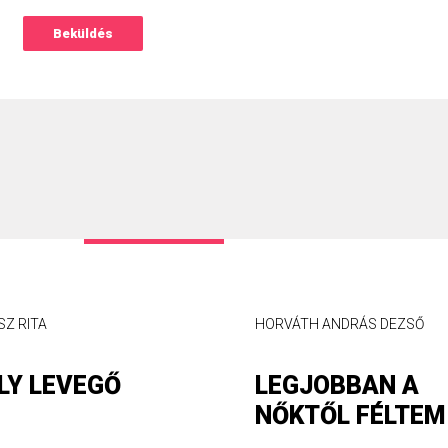
ÁTH ANDRÁS DEZSŐ
ALEXANDRU POPA
GJOBBAN A
A BOLDOGSÁG
KTŐL FÉLTEM
TITKA