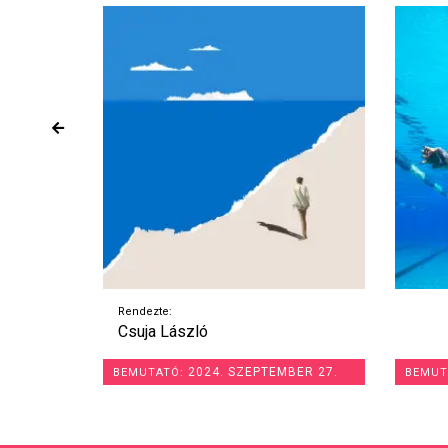
Rendez
Geor
ER 27.
2024. SZEPTEMBER 12.
BEMUTATÓ:
BEMUT