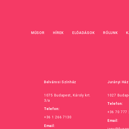
MŰSOR
HÍREK
ELŐADÁSOK
RÓLUNK
K
Belvárosi Színház
Jurányi Ház
1075 Budapest, Károly krt.
1027 Budape
3/a
Telefon:
Telefon:
+36 70 777
+36 1 266 7130
Email:
Email:
jegy@fugep