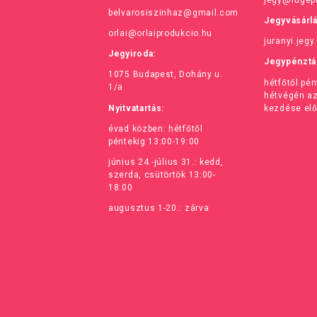
belvarosiszinhaz@gmail.com
Jegyvásárl
orlai@orlaiprodukcio.hu
juranyi.jegy
Jegyiroda:
Jegypénztá
1075 Budapest, Dohány u.
hétfőtől pé
1/a
hétvégén a
Nyitvatartás:
kezdése elő
évad közben: hétfőtől
péntekig 13:00-19:00
június 24.-július 31.: kedd,
szerda, csütörtök 13:00-
18:00
augusztus 1-20.: zárva