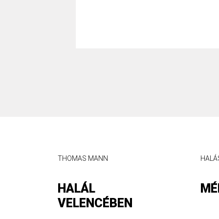
HALÁSZ RITA
HORV
MÉLY LEVEGŐ
LE
NŐ