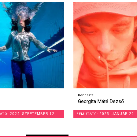
te:
Rendezte:
gita Máté Dezső
Rusznyák Gábor
2025. JANUÁR 22.
2025. OKTÓBER 26
ATÓ:
BEMUTATÓ: