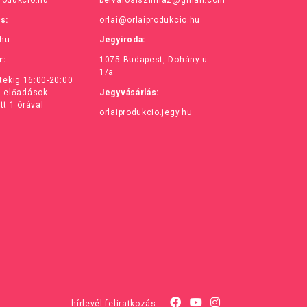
ás:
orlai@orlaiprodukcio.hu
.hu
Jegyiroda:
r:
1075 Budapest, Dohány u.
1/a
ntekig 16:00-20:00
z előadások
Jegyvásárlás:
tt 1 órával
orlaiprodukcio.jegy.hu
hírlevél-feliratkozás