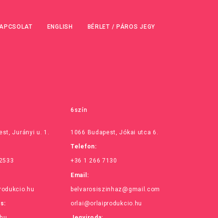
APCSOLAT
ENGLISH
BÉRLET / PÁROS JEGY
6szín
st, Jurányi u. 1.
1066 Budapest, Jókai utca 6.
Telefon:
 2533
+36 1 266 7130
Email:
rodukcio.hu
belvarosiszinhaz@gmail.com
ás:
orlai@orlaiprodukcio.hu
.hu
Jegyiroda: