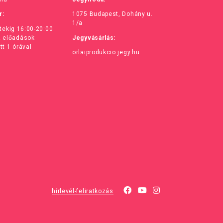
r:
1075 Budapest, Dohány u.
1/a
ntekig 16:00-20:00
z előadások
Jegyvásárlás:
tt 1 órával
orlaiprodukcio.jegy.hu
hírlevél-feliratkozás