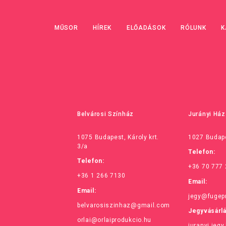
MŰSOR
HÍREK
ELŐADÁSOK
RÓLUNK
K
Belvárosi Színház
Jurányi Ház
1075 Budapest, Károly krt.
1027 Budape
3/a
Telefon:
Telefon:
+36 70 777
+36 1 266 7130
Email:
Email:
jegy@fugep
belvarosiszinhaz@gmail.com
Jegyvásárl
orlai@orlaiprodukcio.hu
juranyi.jegy