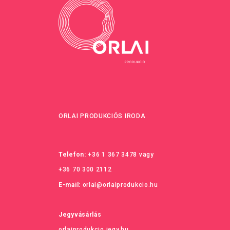
ORLAI PRODUKCIÓS IRODA
Telefon:
+36 1 367 3478
vagy
+36 70 300 2112
E-mail:
orlai@orlaiprodukcio.hu
Jegyvásárlás
orlaiprodukcio.jegy.hu