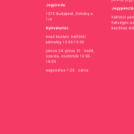
Jegyiroda:
Jegypénztá
1075 Budapest, Dohány u.
hétfőtől pé
1/a
hétvégén a
Nyitvatartás:
kezdése elő
évad közben: hétfőtől
péntekig 13:00-19:00
június 24.-július 31.: kedd,
szerda, csütörtök 13:00-
18:00
augusztus 1-20.: zárva