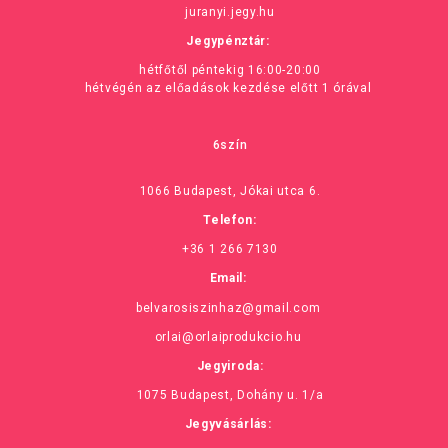
juranyi.jegy.hu
Jegypénztár:
hétfőtől péntekig 16:00-20:00
hétvégén az előadások kezdése előtt 1 órával
6szín
1066 Budapest, Jókai utca 6.
Telefon:
+36 1 266 7130
Email:
belvarosiszinhaz@gmail.com
orlai@orlaiprodukcio.hu
Jegyiroda:
1075 Budapest, Dohány u. 1/a
Jegyvásárlás: