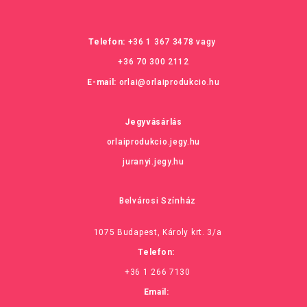
Telefon:
+36 1 367 3478
vagy
+36 70 300 2112
E-mail:
orlai@orlaiprodukcio.hu
Jegyvásárlás
orlaiprodukcio.jegy.hu
juranyi.jegy.hu
Belvárosi Színház
1075 Budapest, Károly krt. 3/a
Telefon:
+36 1 266 7130
Email: