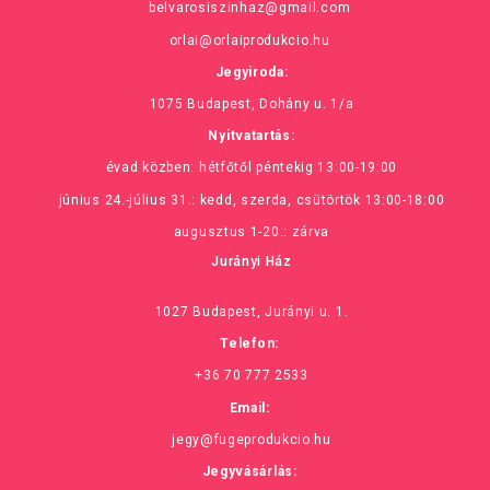
belvarosiszinhaz@gmail.com
orlai@orlaiprodukcio.hu
Jegyiroda:
1075 Budapest, Dohány u. 1/a
Nyitvatartás:
évad közben: hétfőtől péntekig 13:00-19:00
június 24.-július 31.: kedd, szerda, csütörtök 13:00-18:00
augusztus 1-20.: zárva
Jurányi Ház
1027 Budapest, Jurányi u. 1.
Telefon:
+36 70 777 2533
Email:
jegy@fugeprodukcio.hu
Jegyvásárlás: