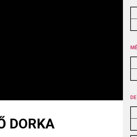
MÉ
DE
Ő DORKA