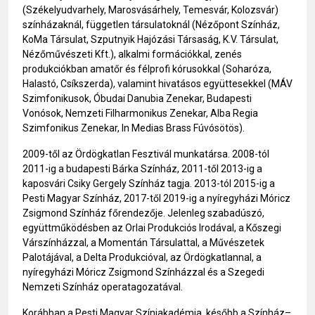
(Székelyudvarhely, Marosvásárhely, Temesvár, Kolozsvár)
színházaknál, független társulatoknál (Nézőpont Színház,
KoMa Társulat, Szputnyik Hajózási Társaság, K.V. Társulat,
Nézőművészeti Kft.), alkalmi formációkkal, zenés
produkciókban amatőr és félprofi kórusokkal (Soharóza,
Halastó, Csíkszerda), valamint hivatásos együttesekkel (MÁV
Szimfonikusok, Óbudai Danubia Zenekar, Budapesti
Vonósok, Nemzeti Filharmonikus Zenekar, Alba Regia
Szimfonikus Zenekar, In Medias Brass Fúvósötös).
2009-től az Ördögkatlan Fesztivál munkatársa. 2008-tól
2011-ig a budapesti Bárka Színház, 2011-től 2013-ig a
kaposvári Csiky Gergely Színház tagja. 2013-tól 2015-ig a
Pesti Magyar Színház, 2017-től 2019-ig a nyíregyházi Móricz
Zsigmond Színház főrendezője. Jelenleg szabadúszó,
együttműködésben az Orlai Produkciós Irodával, a Kőszegi
Várszínházzal, a Momentán Társulattal, a Művészetek
Palotájával, a Delta Produkcióval, az Ördögkatlannal, a
nyíregyházi Móricz Zsigmond Színházzal és a Szegedi
Nemzeti Színház operatagozatával.
Korábban a Pesti Magyar Színiakadémia, később a Színház–