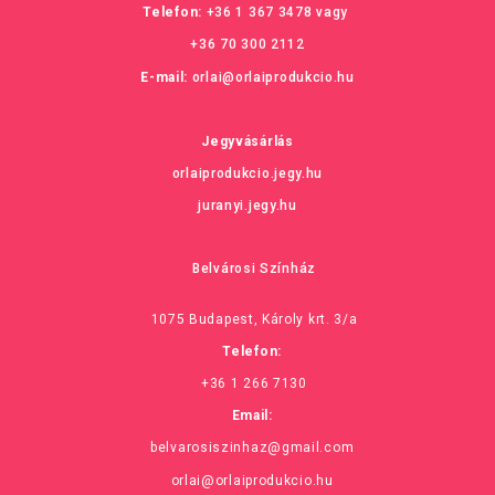
Telefon:
+36 1 367 3478
vagy
+36 70 300 2112
E-mail:
orlai@orlaiprodukcio.hu
Jegyvásárlás
orlaiprodukcio.jegy.hu
juranyi.jegy.hu
Belvárosi Színház
1075 Budapest, Károly krt. 3/a
Telefon:
+36 1 266 7130
Email:
belvarosiszinhaz@gmail.com
orlai@orlaiprodukcio.hu