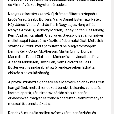
és Filmművészeti Egyetem óraadója.
Nagyrészt kortárs szerzők új drámáit állította színpadra.
Erdős Virág, Szabó Borbála, Varró Dániel, Esterházy Péter,
Háy János, Vinnai András, Parti Nagy Lajos, Nényei Pál,
Ivanyos Ambrus, Gerlóczy Márton, Jeney Zoltán, Dés Mihály,
Kern András, Karafiáth Orsolya és Grecsó Krisztián új művei
mellett saját írásaiból is készített ősbemutatókat. Mellettük
számos külföldi szerzőt mutatott be Magyarországon:
Dennis Kelly, Conor McPherson, Martin Crimp, Duncan
Macmillan, Daniel Glattauer, Michael West, Jonathan Dove,
Alasdair Middleton, David Lan, Sam Holcroft és Jezz
Butterworth színdarabjait az ő rendezésében láthatta
először a hazai közönség.
A prózai színházi előadások és a Magyar Rádiónak készített
hangjátékok mellett rendezett barokk, belcanto, verista és
kortárs operát, kórusimprovizáción alapuló zenés
előadásokat, magyar és francia operettet valamint magyar
musical-ősbemutatókat is.
Rendezői munkája mellett színészként, zenészként és