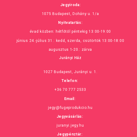
Jegyiroda:
1075 Budapest, Dohány u. 1/a
Nyitvatartás:
évad közben: hétfőtől péntekig 13:00-19:00
június 24.-július 31.: kedd, szerda, csütörtök 13:00-18:00
augusztus 1-20.: zárva
Jurányi Ház
1027 Budapest, Jurányi u. 1.
Telefon:
+36 70 777 2533
Email:
jegy@fugeprodukcio.hu
Jegyvásárlás:
juranyi.jegy.hu
Jegypénztár: