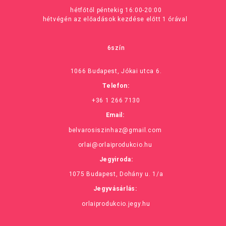
hétfőtől péntekig 16:00-20:00
hétvégén az előadások kezdése előtt 1 órával
6szín
1066 Budapest, Jókai utca 6.
Telefon:
+36 1 266 7130
Email:
belvarosiszinhaz@gmail.com
orlai@orlaiprodukcio.hu
Jegyiroda:
1075 Budapest, Dohány u. 1/a
Jegyvásárlás:
orlaiprodukcio.jegy.hu