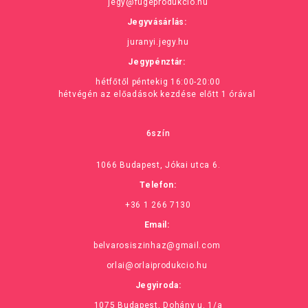
jegy@fugeprodukcio.hu
Jegyvásárlás:
juranyi.jegy.hu
Jegypénztár:
hétfőtől péntekig 16:00-20:00
hétvégén az előadások kezdése előtt 1 órával
6szín
1066 Budapest, Jókai utca 6.
Telefon:
+36 1 266 7130
Email:
belvarosiszinhaz@gmail.com
orlai@orlaiprodukcio.hu
Jegyiroda:
1075 Budapest, Dohány u. 1/a