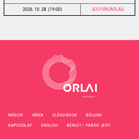
2026. 10. 28. (19:00)
JEGYVÁSÁRLÁS
MŰSOR
HÍREK
ELŐADÁSOK
RÓLUNK
KAPCSOLAT
ENGLISH
BÉRLET / PÁROS JEGY