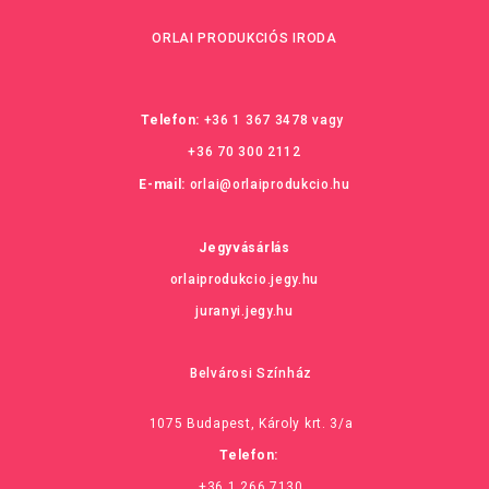
ORLAI PRODUKCIÓS IRODA
Telefon:
+36 1 367 3478
vagy
+36 70 300 2112
E-mail:
orlai@orlaiprodukcio.hu
Jegyvásárlás
orlaiprodukcio.jegy.hu
juranyi.jegy.hu
Belvárosi Színház
1075 Budapest, Károly krt. 3/a
Telefon:
+36 1 266 7130