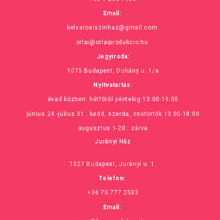
Email:
belvarosiszinhaz@gmail.com
orlai@orlaiprodukcio.hu
Jegyiroda:
1075 Budapest, Dohány u. 1/a
Nyitvatartás:
évad közben: hétfőtől péntekig 13:00-19:00
június 24.-július 31.: kedd, szerda, csütörtök 13:00-18:00
augusztus 1-20.: zárva
Jurányi Ház
1027 Budapest, Jurányi u. 1.
Telefon:
+36 70 777 2533
Email: