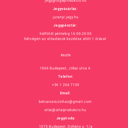
jegy@fugeprodukcio.hu
Jegyvásárlás:
juranyi.jegy.hu
Jegypénztár:
hétfőtől péntekig 16:00-20:00
hétvégén az előadások kezdése előtt 1 órával
6szín
1066 Budapest, Jókai utca 6.
Telefon:
+36 1 266 7130
Email:
belvarosiszinhaz@gmail.com
orlai@orlaiprodukcio.hu
Jegyiroda:
1075 Budapest, Dohány u. 1/a