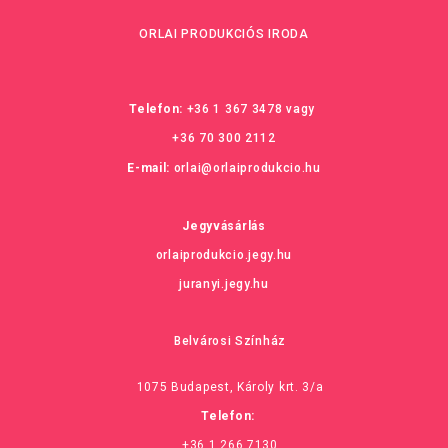
ORLAI PRODUKCIÓS IRODA
Telefon:
+36 1 367 3478
vagy
+36 70 300 2112
E-mail:
orlai@orlaiprodukcio.hu
Jegyvásárlás
orlaiprodukcio.jegy.hu
juranyi.jegy.hu
Belvárosi Színház
1075 Budapest, Károly krt. 3/a
Telefon:
+36 1 266 7130