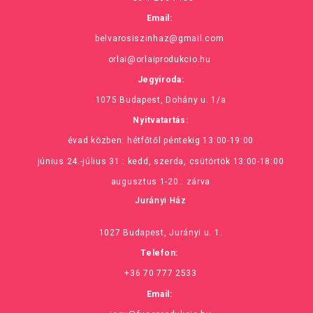
Email:
belvarosiszinhaz@gmail.com
orlai@orlaiprodukcio.hu
Jegyiroda:
1075 Budapest, Dohány u. 1/a
Nyitvatartás:
évad közben: hétfőtől péntekig 13:00-19:00
június 24.-július 31.: kedd, szerda, csütörtök 13:00-18:00
augusztus 1-20.: zárva
Jurányi Ház
1027 Budapest, Jurányi u. 1.
Telefon:
+36 70 777 2533
Email: