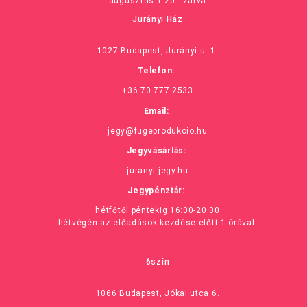
augusztus 1-20.: zárva
Jurányi Ház
1027 Budapest, Jurányi u. 1.
Telefon:
+36 70 777 2533
Email:
jegy@fugeprodukcio.hu
Jegyvásárlás:
juranyi.jegy.hu
Jegypénztár:
hétfőtől péntekig 16:00-20:00
hétvégén az előadások kezdése előtt 1 órával
6szín
1066 Budapest, Jókai utca 6.