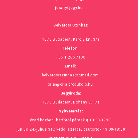
juranyi.jegy.hu
Belvárosi Színház
1075 Budapest, Károly krt. 3/a
Telefon:
+36 1 266 7130
Email:
belvarosiszinhaz@gmail.com
orlai@orlaiprodukcio.hu
Jegyiroda:
1075 Budapest, Dohány u. 1/a
Nyitvatartás:
évad közben: hétfőtől péntekig 13:00-19:00
június 24.-július 31.: kedd, szerda, csütörtök 13:00-18:00