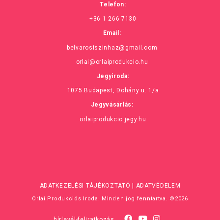
Telefon:
+36 1 266 7130
Email:
belvarosiszinhaz@gmail.com
orlai@orlaiprodukcio.hu
Jegyiroda:
1075 Budapest, Dohány u. 1/a
Jegyvásárlás:
orlaiprodukcio.jegy.hu
ADATKEZELÉSI TÁJÉKOZTATÓ
|
ADATVÉDELEM
Orlai Produkciós Iroda. Minden jog fenntartva. ©2026
hírlevél-feliratkozás