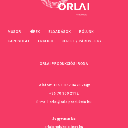
MŰSOR
HÍREK
ELŐADÁSOK
RÓLUNK
KAPCSOLAT
ENGLISH
BÉRLET / PÁROS JEGY
ORLAI PRODUKCIÓS IRODA
Telefon:
+36 1 367 3478
vagy
+36 70 300 2112
E-mail:
orlai@orlaiprodukcio.hu
Jegyvásárlás
orlaiprodukcio.jegy.hu