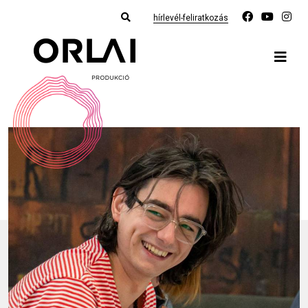
hírlevél-feliratkozás