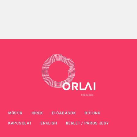
MŰSOR
HÍREK
ELŐADÁSOK
RÓLUNK
KAPCSOLAT
ENGLISH
BÉRLET / PÁROS JEGY