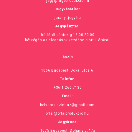
jegy@fugeprodukcio.hu
Jegyvásárlás:
juranyi.jegy.hu
Jegypénztár:
hétfőtől péntekig 16:00-20:00
hétvégén az előadások kezdése előtt 1 órával
6szín
1066 Budapest, Jókai utca 6.
Telefon:
+36 1 266 7130
Email:
belvarosiszinhaz@gmail.com
orlai@orlaiprodukcio.hu
Jegyiroda:
1075 Budapest, Dohány u. 1/a