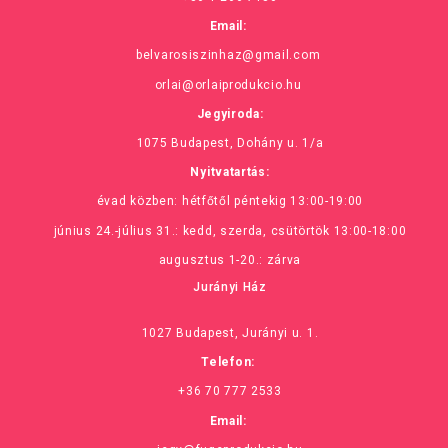
Email:
belvarosiszinhaz@gmail.com
orlai@orlaiprodukcio.hu
Jegyiroda:
1075 Budapest, Dohány u. 1/a
Nyitvatartás:
évad közben: hétfőtől péntekig 13:00-19:00
június 24.-július 31.: kedd, szerda, csütörtök 13:00-18:00
augusztus 1-20.: zárva
Jurányi Ház
1027 Budapest, Jurányi u. 1.
Telefon:
+36 70 777 2533
Email: