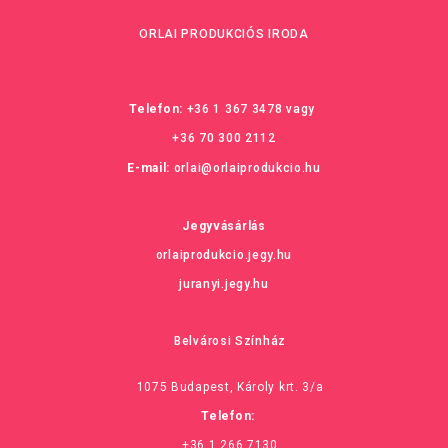
ORLAI PRODUKCIÓS IRODA
Telefon:
+36 1 367 3478
vagy
+36 70 300 2112
E-mail:
orlai@orlaiprodukcio.hu
Jegyvásárlás
orlaiprodukcio.jegy.hu
juranyi.jegy.hu
Belvárosi Színház
1075 Budapest, Károly krt. 3/a
Telefon:
+36 1 266 7130