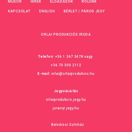
MŰSOR
HÍREK
ELŐADÁSOK
RÓLUNK
KAPCSOLAT
ENGLISH
BÉRLET / PÁROS JEGY
ORLAI PRODUKCIÓS IRODA
Telefon:
+36 1 367 3478
vagy
+36 70 300 2112
E-mail:
orlai@orlaiprodukcio.hu
Jegyvásárlás
orlaiprodukcio.jegy.hu
juranyi.jegy.hu
Belvárosi Színház