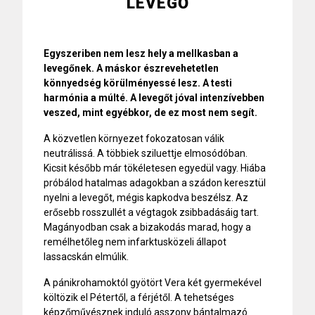
LEVEGŐ
Egyszeriben nem lesz hely a mellkasban a
levegőnek. A máskor észrevehetetlen
könnyedség körülményessé lesz. A testi
harmónia a múlté. A levegőt jóval intenzívebben
veszed, mint egyébkor, de ez most nem segít.
A közvetlen környezet fokozatosan válik
neutrálissá. A többiek sziluettje elmosódóban.
Kicsit később már tökéletesen egyedül vagy. Hiába
próbálod hatalmas adagokban a szádon keresztül
nyelni a levegőt, mégis kapkodva beszélsz. Az
erősebb rosszullét a végtagok zsibbadásáig tart.
Magányodban csak a bizakodás marad, hogy a
remélhetőleg nem infarktusközeli állapot
lassacskán elmúlik.
A pánikrohamoktól gyötört Vera két gyermekével
költözik el Pétertől, a férjétől. A tehetséges
képzőművésznek induló asszony bántalmazó