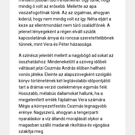
mindig ő volt az erősebb. Mellette az apa
visszafogottnak tűnik. Az az izgalmas, ahogyan
kiderül, hogy nem mindig volt ez így. Néha eljárt a
keze az ellentmondást nem tűrő családfőnek. A
jelenet lényegeként a régen elvált szülők
kapcsolatának árnyai és roncsai szeretettelibbnek
tűnnek, mint Vera és Péter házassága.
A színészi jelenlét mellett a nagybőgő ad sokat az
összhatáshoz. Mindenekelőtt a szöveg időbeli
váltásait jelzi Csizmás András élőben hallható
vonós játéka. Eleinte az alapszövegként szolgáló
könyv történetének két legtávolabbi időpontjától
tart a drámai verzió cselekménye egymás felé.
Hosszabb, mélabús dallamokat hallunk, ha a
megjelenített emlék fájdalmas Vera számára.
Mégis a környezetfestés Csizmás legnagyobb
erénye. Nagyszerű, ahogyan a tengerparti
nyaraláskor a víz állandó morajlását olykor a
magasban szálló madarak rikoltása és vijjogása
szakítja meg.