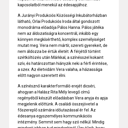
kapcsolatból menekül az édesapjához.
A Jurányi Produkciós Közösségi Inkubátorházban
látható, Orlai Produkciós Iroda által gondozott
monodráma előadója Pálos Hanna. Pálos játéka
nem az áldozatiságra koncentrál, inkább egy
könnyen megkísérthető, komplex személyiséget
mutat meg. Vera nem mártír, szereti gyerekeit, de
nem áldozza be értük életét. A férjétől történt
szétköltözés után Márkkal, a színésszel kokaint
szív, és határozottan hiányzik neki a férfi érintése,
a szex. Az életvidám Vera valaha, a házassága
előtt nagyon szeretett élni.
A színésznő karakterformáló erejét dicséri,
ahogyan a Halász Rita Mély levegő című
regényéből készült előadásban Vera anyja és apja
megjelenik előttünk. A családi összejövetel a
főszereplő számára időutazással ér fel. Az
édesanya egyszemélyes kommunikációs
intézmény. Semmit sem hagy szó nélkül. Mindig
mindent jobban tud mindenkinél. Úgy tűnik, hogy