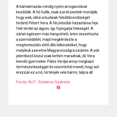
A bántalmazás mindig nyelvi arroganciával
kezdődik. A hó hullik, csak a proli pestiek mondják,
hogy esik, idézi a budaiak felsőbbrendűségét
hirdető Pétert Vera. A férj később házastársa feje
fölé térdel az ágyon, így fojtogatja feleségét. A
zárlat egészen más hangvételű. Isten összehúzta
a szemöldökét, majd megkérdezte a
megtestesülés előtt álló lelkecskéket, hogy
melyikük szeretne Magyarországra születni. A sok
jelentkező közül csak ketten maradnak, ők Vera
leendő gyermekei. Pálos Verája annyi megkapó
természetességgel és szeretettel mesél, hogy azt
érezzük ez a nő, történjék vele bármi, talpra áll.
Forrás: Art7 - Szekeres Szabolcs