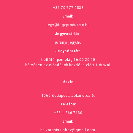
+36 70 777 2533
Email:
jegy@fugeprodukcio.hu
Jegyvásárlás:
juranyi.jegy.hu
Jegypénztár:
hétfőtől péntekig 16:00-20:00
hétvégén az előadások kezdése előtt 1 órával
6szín
1066 Budapest, Jókai utca 6.
Telefon:
+36 1 266 7130
Email:
belvarosiszinhaz@gmail.com