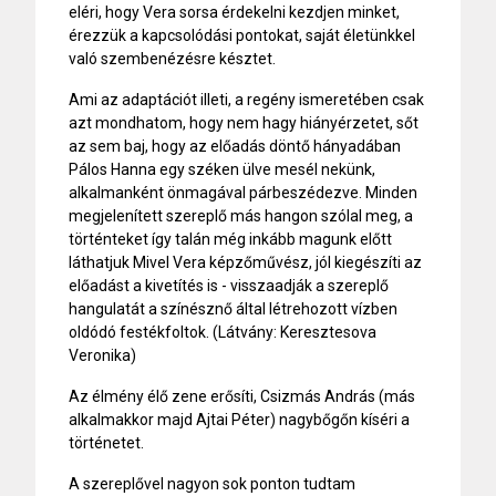
eléri, hogy Vera sorsa érdekelni kezdjen minket,
érezzük a kapcsolódási pontokat, saját életünkkel
való szembenézésre késztet.
Ami az adaptációt illeti, a regény ismeretében csak
azt mondhatom, hogy nem hagy hiányérzetet, sőt
az sem baj, hogy az előadás döntő hányadában
Pálos Hanna egy széken ülve mesél nekünk,
alkalmanként önmagával párbeszédezve. Minden
megjelenített szereplő más hangon szólal meg, a
történteket így talán még inkább magunk előtt
láthatjuk Mivel Vera képzőművész, jól kiegészíti az
előadást a kivetítés is - visszaadják a szereplő
hangulatát a színésznő által létrehozott vízben
oldódó festékfoltok. (Látvány: Keresztesova
Veronika)
Az élmény élő zene erősíti, Csizmás András (más
alkalmakkor majd Ajtai Péter) nagybőgőn kíséri a
történetet.
A szereplővel nagyon sok ponton tudtam