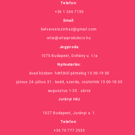
Telefon:
+36 1 266 7130
Email:
belvarosiszinhaz@gmail.com
orlai@orlaiprodukcio.hu
Jegyiroda:
1075 Budapest, Dohány u. 1/a
Nyitvatartás:
évad közben: hétfőtől péntekig 13:00-19:00
június 24.-július 31.: kedd, szerda, csütörtök 13:00-18:00
augusztus 1-20.: zárva
Jurányi Ház
1027 Budapest, Jurányi u. 1.
Telefon:
+36 70 777 2533