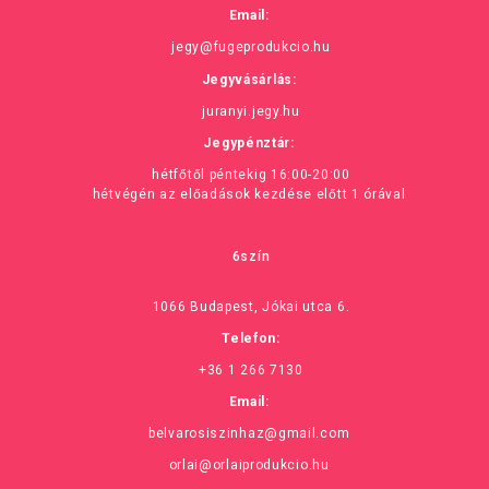
Email:
jegy@fugeprodukcio.hu
Jegyvásárlás:
juranyi.jegy.hu
Jegypénztár:
hétfőtől péntekig 16:00-20:00
hétvégén az előadások kezdése előtt 1 órával
6szín
1066 Budapest, Jókai utca 6.
Telefon:
+36 1 266 7130
Email:
belvarosiszinhaz@gmail.com
orlai@orlaiprodukcio.hu