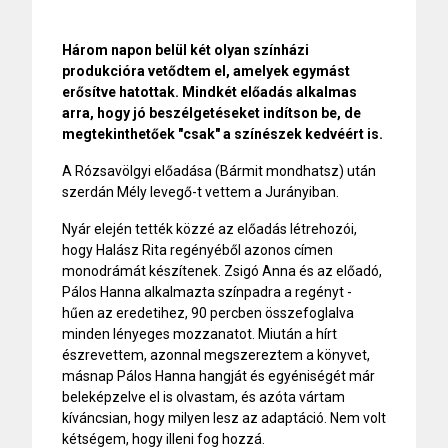
Három napon belül két olyan színházi
produkcióra vetődtem el, amelyek egymást
erősítve hatottak. Mindkét előadás alkalmas
arra, hogy jó beszélgetéseket indítson be, de
megtekinthetőek "csak" a színészek kedvéért is.
A Rózsavölgyi előadása (Bármit mondhatsz) után
szerdán Mély levegő-t vettem a Jurányiban.
Nyár elején tették közzé az előadás létrehozói,
hogy Halász Rita regényéből azonos címen
monodrámát készítenek. Zsigó Anna és az előadó,
Pálos Hanna alkalmazta színpadra a regényt -
hűen az eredetihez, 90 percben összefoglalva
minden lényeges mozzanatot. Miután a hírt
észrevettem, azonnal megszereztem a könyvet,
másnap Pálos Hanna hangját és egyéniségét már
beleképzelve el is olvastam, és azóta vártam
kíváncsian, hogy milyen lesz az adaptáció. Nem volt
kétségem, hogy illeni fog hozzá.