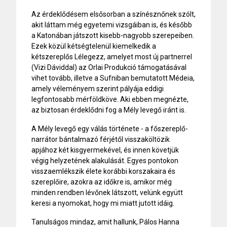
Az érdeklődésem elsősorban a színésznőnek szólt,
akit láttam még egyetemi vizsgáiban is, és később
a Katonában játszott kisebb-nagyobb szerepeiben.
Ezek közül kétségtelenül kiemelkedik a
kétszereplős Lélegezz, amelyet most új partnerrel
(Vizi Dáviddal) az Orlai Produkció támogatásával
vihet tovább, illetve a Sufniban bemutatott Médeia,
amely véleményem szerint pályája eddigi
legfontosabb mérföldköve. Aki ebben megnézte,
az biztosan érdeklődni fog a Mély levegő iránt is.
A Mély levegő egy válás története - a főszereplő-
narrátor bántalmazó férjétől visszaköltözik
apjához két kisgyermekével, és innen követjük
végig helyzetének alakulását. Egyes pontokon
visszaemlékszik élete korábbi korszakaira és
szereplőire, azokra az időkre is, amikor még
minden rendben lévőnek látszott, velünk együtt
keresi a nyomokat, hogy mi miatt jutott idáig.
Tanulságos mindaz, amit hallunk, Pálos Hanna