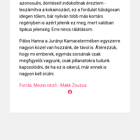
azonosulni, döntéseit indokoltnak éreztem -
leszámítva a kokainozást, ez a fordulat túlságosan
idegen tőlem, bár nyilván több más kortárs
regényben is azért jelenik ez meg, mert valóban
tipikus jelenség. Erre nincs rálátásom.
Pálos Hanna a Jurányi Kamaratermében egyszerre
nagyon közel van hozzánk, de távol is. Átérezzük,
hogy mi emberek, egymás sorsának csak
megfigyelői vagyunk, csak pillanatokra tudunk
kapcsolódni, de ha ez is sikerül, már ennek is
nagyon kell örülni.
Forrás: Mezei néző - Makk Zsuzsa