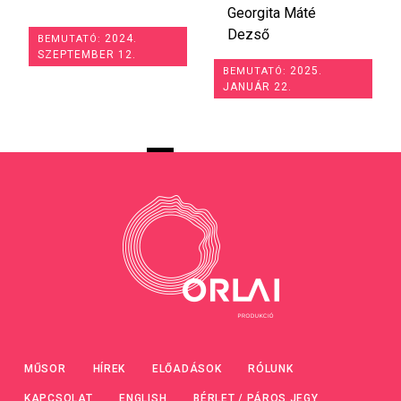
Georgita Máté
Dezső
2024.
BEMUTATÓ:
SZEPTEMBER 12.
2025.
BEMUTATÓ:
JANUÁR 22.
MŰSOR
HÍREK
ELŐADÁSOK
RÓLUNK
KAPCSOLAT
ENGLISH
BÉRLET / PÁROS JEGY