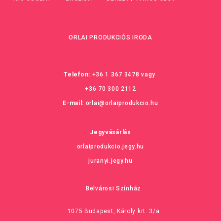
ORLAI PRODUKCIÓS IRODA
Telefon:
+36 1 367 3478
vagy
+36 70 300 2112
E-mail:
orlai@orlaiprodukcio.hu
Jegyvásárlás
orlaiprodukcio.jegy.hu
juranyi.jegy.hu
Belvárosi Színház
1075 Budapest, Károly krt. 3/a